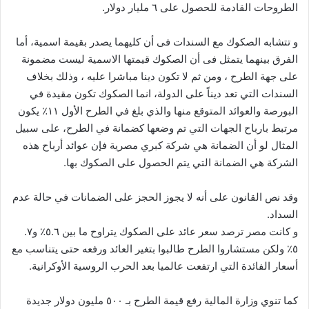
الطروحات القادمة للحصول على ٦ مليار دولار.
و تتشابه الصكوك مع السندات فى أن كليهما يصدر بقيمة اسمية، أما
الفرق بينهما يتمثل فى أن الصكوك قيمتها الاسمية ليست مضمونة
على جهة الطرح ، ومن ثم لا تكون دينا مباشرا عليه ، وذلك بخلاف
السندات التي تعد ديناً على الدولة، انما الصكوك تكون مقيدة في
البورصة والعوائد المتوقع منها والذي بلغ في الطرح الأول ١١٪ يكون
مرتبط بارباح الجهات التي تم وضعها كضمانة في الطرح، على سبيل
المثال لو أن الضمانة هي شركة كبري مصرية فإن عوائد أرباح هذه
الشركة هي الضمانة التي يتم الحصول على الصكوك بها.
وقد نص القانون على أنه لا يجوز الحجز على الضمانات في حالة عدم
السداد.
و كانت مصر ترصد سعر عائد على الصكوك يتراوح ما بين ٥.٦٪ و٧.
٥٪ ولكن مستشاروا الطرح طالبوا بتغير العائد ورفعه حتى يتناسب مع
أسعار الفائدة التي ارتفعت عالميا بعد الحرب الروسية الأوكرانية.
كما تنوي وزارة المالية رفع قيمة الطرح بـ ٥٠٠ مليون دولار جديدة