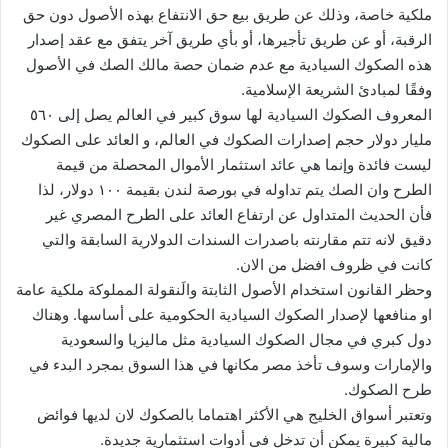
ملكية خاصة، وذلك عن طريق بيع حق الانتفاع بهذه الأصول دون حق
الرقبة، أو عن طريق تأجيرها، أو بأي طريق آخر يتفق مع عقد إصدار
هذه الصكوك السيادية مع عدم ضمان حصة مالك الصك في الأصول
وفقًا لمبادئ الشريعة الإسلامية.
المعروف الصكوك السيادية لها سوق كبير في العالم يصل إلى ٥٦٠
مليار دولار حجم إصدارات الصكوك في العالم، و العائد على الصكوك
ليست فائدة وإنما هي عائد استثمار الأموال المحصلة من قيمة
الطرح وان الصك يتم تداوله في بورصة لندن بقيمة ١٠٠ دولار، لذا
فأن الحديث المتداول عن ارتفاع العائد على الطرح المصري غير
دقيق لانه تتم مقارنته باصدرات السندات الدولارية السابقة والتي
كانت في ظروف افضل من الان.
وحظر القانون استخدام الأصول الثابتة والَنقولة المملوكة ملكية عامة
او منافعها لإصدار الصكوك السيادية الحكومية على أساسها. وهناك
دول كبري في مجال الصكوك السيادية مثل ماليزيا والسعودية
والإمارات وسوف تأخذ مصر مكانها في هذا السوق بمجرد البدء في
طرح الصكوك.
وتعتبر أسواق الخليج هي الأكثر اهتماما بالصكوك لان لديها فوائض
مالية كبيرة يمكن أن تدخل في أدوات استثمارية جديدة.