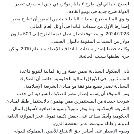
ليصبح إجمالي اول طرح ٢ مليار دولار، في حين انه سوف تصدر
الدولة طرح جديد في يونيو القادم.
وتنوي المالية طرح سندات الباندا حيث من المقرر أن تطرح مصر
إصدارها الأول من سندات الباندا في أوائل العام المالي
2024/2023، وسط توقعات ان تصل قيمة الطرح إلى 500 مليون
دولار من السندات المقومة باليوان الصيني.
وكانت خطط إصدار سندات الباندا قيد الإعداد منذ عام 2019، ولكن
جرى تعليقها بسبب الجائحة.
تأتي الصكوك السيادية ضمن خطة وزارة المالية لتنويع قاعدة
المستثمرين في الأوراق المالية الحكومية، خاصة أن الصكوك
السيادية تصدر بصيغ متوافقة مع مبادئ الشريعة الإسلامية.
ومن المتوقع أن يسهم إصدار مصر للصكوك السيادية في جذب
شريحة جديدة من المستثمرين ممن يهتمون بالاستثمار طبقًا لمبادئ
الشريعة الإسلامية، بما يوفر تمويلاً وسيولة إضافية لأسواق المال
الحكومية وأيضًا يساعد على خفض تكلفة تمويل عجز الموازنة العامة
للدولة وإطالة متوسط عمر محفظة الدين.
ويقوم الإصدار على أساس حق الانتفاع للأصول المملوكة للدولة