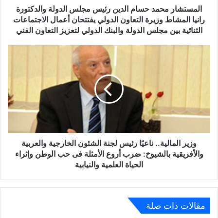
المشاط
المستشار محمد حسام الدين رئيس مجلس الدولة والدكتورة
وزيرة
رانيا المشاط وزيرة التعاون الدولي يفتتحان أعمال الاجتماعات
التعاون
الثنائية بين مجلس الدولة والبنك الدولي لتعزيز التعاون الفني
الدولي
يفتتحان
وزير
أعمال
المالية..
الاجتماعات
ناعيًا
الثنائية
رئيس
بين
لجنة
مجلس
الشئون
الدولة
الخارجية
والبنك
والعربية
الدولي
والأفريقية
لتعزيز
بالشيوخ:
وزير المالية.. ناعيًا رئيس لجنة الشئون الخارجية والعربية
التعاون
ضرب
والأفريقية بالشيوخ: ضرب أروع الأمثلة فى حب الوطن وإثراء
الفني
أروع
الحياة العلمية والنيابية
الأمثلة
فى
حب
الوطن
مقالات ذات صلة
وإثراء