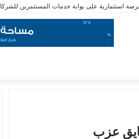
فايق عزب