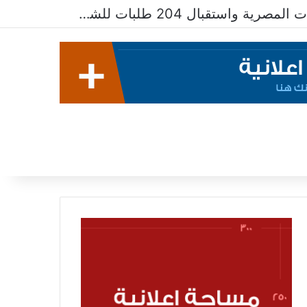
الاسكان تطرح 99 فرصة استثمارية على بوابة خدمات المستثمرين للشركات المصرية واستقبال 204 طلبات للشركات الأجنبية