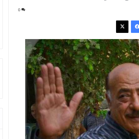
0
فيسبوك
‫X