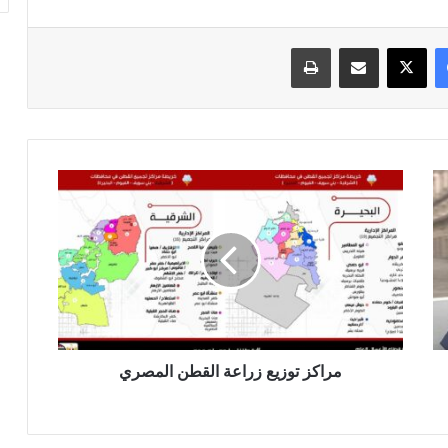
فيسبوك
‫X
مشاركة عبر البريد
طباعة
مراكز
توزيع
زراعة
القطن
المصري
مراكز توزيع زراعة القطن المصري