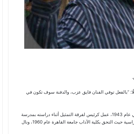
.
لًا: “بالفعل توفي الفنان فايق عزب، والدفنة سوف تكون في
فايق عزب هو ممثل مصري، ولد بمدينة الإسماعيلية في عام 1943، عمل كرئيس لفرقة التمثيل أثناء دراسته بمدرسة
ابن حزم الأولية، انتقل إلى القاهرة ليستكمل رحلته الدراسية حيث التحق بكلية الآداب جامعة القاهرة عام 1960، ونال