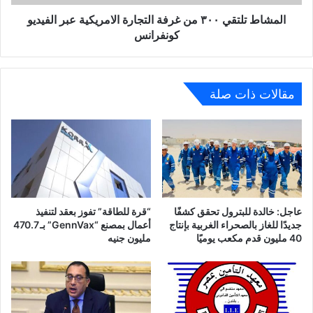
الفيديو
كونفرانس
المشاط تلتقي ٣٠٠ من غرفة التجارة الامريكية عبر الفيديو
كونفرانس
مقالات ذات صلة
عاجل: خالدة للبترول تحقق كشفًا
“قرة للطاقة” تفوز بعقد لتنفيذ
جديدًا للغاز بالصحراء الغربية بإنتاج
أعمال بمصنع “GennVax” بـ 470.7
40 مليون قدم مكعب يوميًا
مليون جنيه