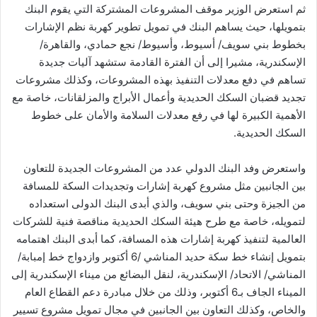
ثم استعرض الوزير موقف المشروعات المشتركة التي يقوم البنك
بتمويلها، حيث يساهم البنك في تمويل تطوير كهربة نظم الإشارات
بخطوط بني سويف/ أسيوط، وأسيوط/ نجع حمادي، والقاهرة/
الإسكندرية، مشيرا إلى أن الفترة القادمة ستشهد آليات جديدة
تساهم في دفع معدلات التنفيذ بهذه المشروعات، وكذلك مشروعات
تجديد قضبان السكك الحديدية وأعمال الأبراج والمزلقانات، خاصة مع
الأهمية الكبيرة لها في رفع معدلات السلامة والأمان على خطوط
السكك الحديدية.
واستعرض وفد البنك الدولي عدد من المشروعات الجديدة للتعاون
بين الجانبين مثل مشروع كهربة إشارات وتجديدات السكة للمسافة
من الجيزة وحتى بني سويف، والذي أبدى البنك الدولى استعداده
لتمويله، خاصة مع طرح هيئة السكك الحديدية مناقصة فنية للشركات
العالمية لتنفيذ كهربة إشارات هذه المسافة، كما أبدى البنك اهتمامه
بتمويل إنشاء خط سكة حديد المناشي /6 أكتوبر وازدواج خط إمبابة/
المناشي/ الاتحاد/ الإسكندرية، لنقل البضائع من ميناء الإسكندرية إلى
الميناء الجاف بـ6 أكتوبر، وذلك من خلال مبادرة دعم القطاع العام
والخاص، وكذلك التعاون بين الجانبين في مجال تمويل مشروع تسيير