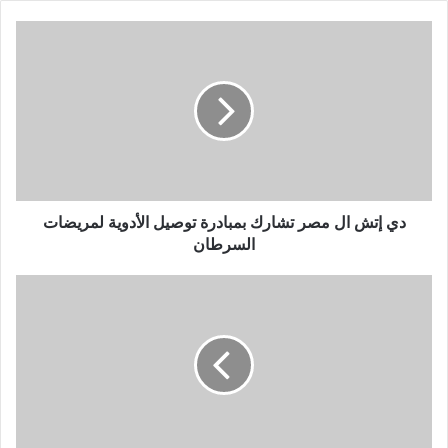
دي
إتش
ال
مصر
تشارك
بمبادرة
توصيل
الأدوية
لمريضات
السرطان
دي إتش ال مصر تشارك بمبادرة توصيل الأدوية لمريضات
السرطان
المشاط
تلتقي
٣٠٠
من
غرفة
التجارة
الامريكية
عبر