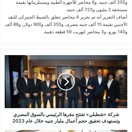
و355 ألف جنيه، و6 محاضر للأجهزة الطبية ومستلزماتها بقيمة
مستحقة 2 مليون و723 ألف جنيه.
أضاف التقرير أنه تم تحرير 4 محاضر تتعلق بالضبط الجمركى للنقد
الأجنبي بقيمة 15 ألف جنيه مصرى، و355 ألف و900 دولار، و88 ألف
و140 يورو، و3 محاضر لتهريب 59 قطعة ذهبية.
شركة
«شطبلي»
تفتتح
مقرها
الرئيسي
بالسوق
المصري
وتستهدف
تحقيق
حجم
شركة «شطبلي» تفتتح مقرها الرئيسي بالسوق المصري
أعمال
وتستهدف تحقيق حجم أعمال مليار جنيه خلال عام 2023
مليار
جنيه