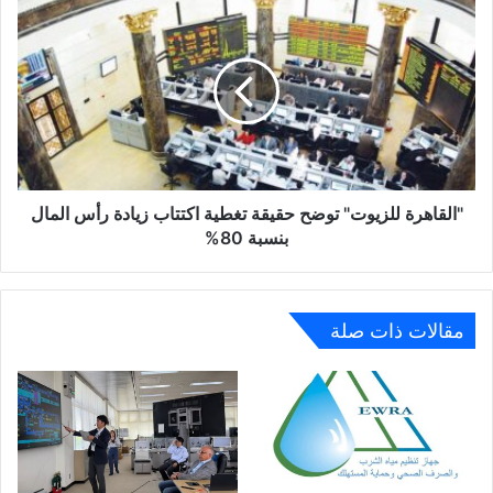
"القاهرة
خلال
للزيوت"
عام
توضح
2023
حقيقة
تغطية
اكتتاب
زيادة
رأس
المال
بنسبة
"القاهرة للزيوت" توضح حقيقة تغطية اكتتاب زيادة رأس المال
80%
بنسبة 80%
مقالات ذات صلة