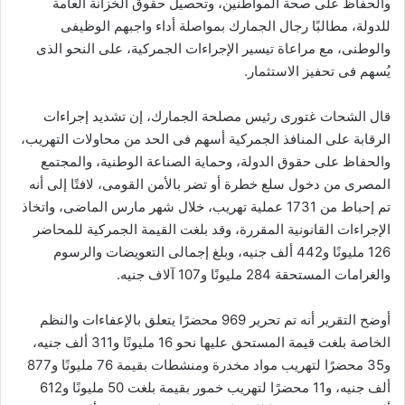
والحفاظ على صحة المواطنين، وتحصيل حقوق الخزانة العامة
للدولة، مطالبًا رجال الجمارك بمواصلة أداء واجبهم الوظيفى
والوطنى، مع مراعاة تيسير الإجراءات الجمركية، على النحو الذى
يُسهم فى تحفيز الاستثمار.
قال الشحات غتورى رئيس مصلحة الجمارك، إن تشديد إجراءات
الرقابة على المنافذ الجمركية أسهم فى الحد من محاولات التهريب،
والحفاظ على حقوق الدولة، وحماية الصناعة الوطنية، والمجتمع
المصرى من دخول سلع خطرة أو تضر بالأمن القومى، لافتًا إلى أنه
تم إحباط من 1731 عملية تهريب، خلال شهر مارس الماضى، واتخاذ
الإجراءات القانونية المقررة، وقد بلغت القيمة الجمركية للمحاضر
126 مليونًا و442 ألف جنيه، وبلغ إجمالى التعويضات والرسوم
والغرامات المستحقة 284 مليونًا و107 آلاف جنيه.
أوضح التقرير أنه تم تحرير 969 محضرًا يتعلق بالإعفاءات والنظم
الخاصة بلغت قيمة المستحق عليها نحو 16 مليونًا و311 ألف جنيه،
و35 محضرًا لتهريب مواد مخدرة ومنشطات بقيمة 76 مليونًا و877
ألف جنيه، و11 محضرًا لتهريب خمور بقيمة بلغت 50 مليونًا و612