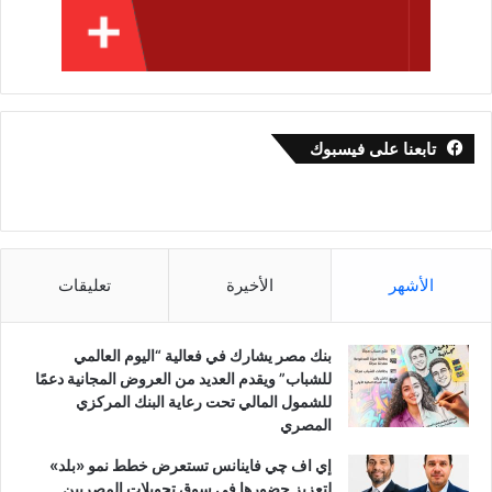
تابعنا على فيسبوك
الأشهر
الأخيرة
تعليقات
بنك مصر يشارك في فعالية “اليوم العالمي
للشباب” ويقدم العديد من العروض المجانية دعمًا
للشمول المالي تحت رعاية البنك المركزي
المصري
إي اف چي فاينانس تستعرض خطط نمو «بلد»
لتعزيز حضورها في سوق تحويلات المصريين