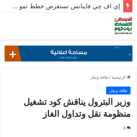
إي اف چي فاينانس تستعرض خطط نمو «بلد» لتعزيز حضورها في سوق تحويلات المصريين بالخارج
الرئيسية
/
طاقة ونقل
طاقة ونقل
وزير البترول يناقش كود تشغيل
منظومة نقل وتداول الغاز
0