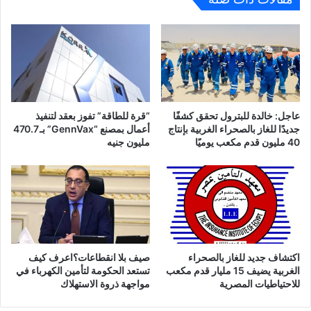
عاجل: خالدة للبترول تحقق كشفًا
“قرة للطاقة” تفوز بعقد لتنفيذ
جديدًا للغاز بالصحراء الغربية بإنتاج
أعمال بمصنع “GennVax” بـ 470.7
40 مليون قدم مكعب يوميًا
مليون جنيه
اكتشاف جديد للغاز بالصحراء
صيف بلا انقطاعات؟اعرف كيف
الغربية يضيف 15 مليار قدم مكعب
تستعد الحكومة لتأمين الكهرباء في
للاحتياطيات المصرية
مواجهة ذروة الاستهلاك