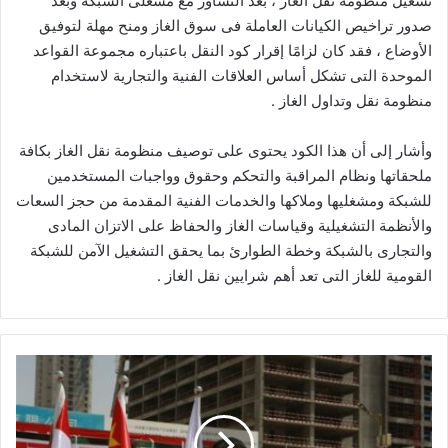
تشغيل منظومة نقل الغاز ، بعد التشاور مع مشغلى الشبكة وبعد
صدور تراخيص الكيانات العاملة فى سوق الغاز ومنح مهلة لتوفيق
الأوضاع ، فقد كان لزامًا إقرار كود النقل باعتباره مجموعة القواعد
الموحدة التى تشكل أساس العلاقات الفنية والتجارية لاستخدام
منظومة نقل وتداول الغاز .
وأشار إلى أن هذا الكود يحتوى على توصيف منظومة نقل الغاز بكافة
ملحقاتها ونظام المراقبة والتحكم وحقوق وواجبات المستخدمين
للشبكة ومشغليها وملاكها والخدمات الفنية المقدمة من حجز السعات
والأنظمة التشغيلية وقياسات الغاز والحفاظ على الاتزان المادى
والتجارى بالشبكة وخطة الطوارئ بما يحقق التشغيل الآمن للشبكة
القومية للغاز التى تعد أهم شرايين نقل الغاز .
شركة
صينية
تقدم
حزمة
من