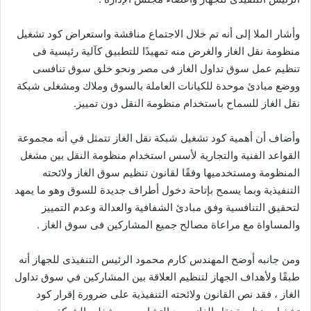
وأشار الملا إلى أنه تم خلال الاجتماع مناقشة واستعراض كود تشغيل
منظومة نقل الغاز والغرض منه تمهيدًا للتطبيق كآلية رئيسية فى
تنظيم عمل سوق تداول الغاز فى مصر ونحو خلق سوق تنافسى
ووضع مبادئ موحدة للكيانات العاملة بالسوق وملاك ومشغلى شبكة
نقل الغاز للسماح باستخدام منظومة النقل دون تمييز.
وأضاف أن أهمية كود تشغيل شبكة نقل الغاز تتمثل في أنه مجموعة
القواعد الفنية والتجارية لأسس استخدام منظومة النقل بين مشغل
المنظومة ومستخدميها وفقًا لقانون تنظيم سوق الغاز ولائحته
التنفيذية وبما يسمح بإتاحة دخول أطراف جديدة للسوق وهو ما يمهد
لتحقيق التنافسية وفق مبادئ الشفافية والعدالة وعدم التمييز
والمساواة مع مراعاة مصالح جميع المشاركين فى سوق الغاز .
ومن جانبه أوضح المهندس كارم محمود الرئيس التنفيذى للجهاز أنه
طبقًا ولأهداف الجهاز لتنظيم العلاقة بين المشاركين في سوق تداول
الغاز ، فقد نص القانون ولائحته التنفيذية على ضرورة إقرار كود