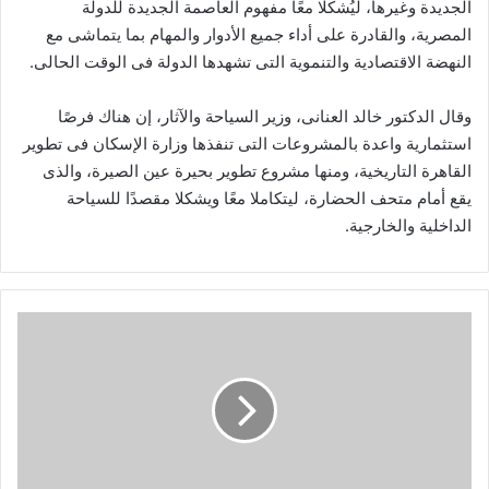
الجديدة وغيرها، ليُشكلا معًا مفهوم العاصمة الجديدة للدولة
المصرية، والقادرة على أداء جميع الأدوار والمهام بما يتماشى مع
النهضة الاقتصادية والتنموية التى تشهدها الدولة فى الوقت الحالى.
وقال الدكتور خالد العنانى، وزير السياحة والآثار، إن هناك فرصًا
استثمارية واعدة بالمشروعات التى تنفذها وزارة الإسكان فى تطوير
القاهرة التاريخية، ومنها مشروع تطوير بحيرة عين الصيرة، والذى
يقع أمام متحف الحضارة، ليتكاملا معًا ويشكلا مقصدًا للسياحة
الداخلية والخارجية.
التخطيط
تستعرض
معاملات
المباني
بالمراكز
التكنولوجية
بالمدن
والأحياء