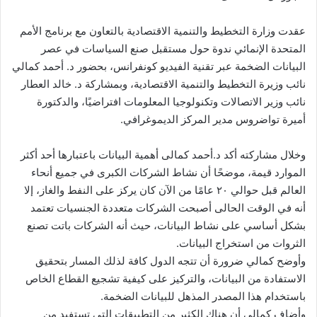
عقدت وزارة التخطيط والتنمية الاقتصادية بالتعاون مع برنامج الأمم
المتحدة الإنمائي ندوة حول مستقبل صنع السياسات في عصر
البيانات الضخمة عبر تقنية الفيديو كونفرانس، بحضور د. أحمد كمالي
نائب وزيرة التخطيط والتنمية الاقتصادية، وبمشاركة د. خالد العطار
نائب وزير الاتصالات وتكنولوجيا المعلومات افتراضيًا، والدكتورة
أميرة تواضروس مدير المركز الديموغرافي.
وخلال مشاركته أكد د.أحمد كمالى أهمية البيانات باعتبارها أحد أكثر
الموارد قيمة، موضحًا أن نشاط الشركات الكبرى في جميع أنحاء
العالم قبل حوالي ٢٠ عامًا من الآن كان يركز على النفط والغاز، إلا
أنه في الوقت الحالى أصبحت الشركات متعددة الجنسيات تعتمد
بشكل أساسي على نشاط البيانات، حيث أنه الشركات باتت تصنع
الثروات من استخراج البيانات.
وأوضح كمالي ضرورة أن تتجه الدول كافة لذلك المسار بتحقيق
الاستفادة من البيانات، والتركيز على كيفية تشجيع القطاع الخاص
باستخدام هذا المصدر المذهل للبيانات الضخمة.
وأضاف كمالي أن هناك الكثير من التطبيقات التي تستفيد من