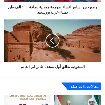
الف
طن
وضع حجر اساس انشاء صومعة معدنية بطاقة ١٠٠ الف طن
بميناء
بميناء غرب بورسعيد
غرب
بورسعيد
السعودية
تطلق
أول
متحف
طائر
في
العالم
السعودية تطلق أول متحف طائر في العالم
مقالات ذات صلة