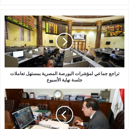
تراجع
جماعي
لمؤشرات
البورصة
المصرية
بمستهل
تعاملات
جلسة
نهاية
الأسبوع
تراجع جماعي لمؤشرات البورصة المصرية بمستهل تعاملات
جلسة نهاية الأسبوع
اجتماع
اللجنة
العليا
للمشروعات
بقطاع
البترول