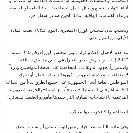
المحلات، أو المنشآت الحكومية، أو المنشآت الخاصة، أو البنوك، أو
أثناء التواجد بجميع وسائل النقل الجماعية؛ سواء العامة أو الخاصة،
بارتداء الكمامات الواقية ، وذلك لحين صدور إشعار آخر.
وبحسب بيان لمجلس الوزراء المصري، اليوم الثلاثاء، نصت المادة
الأولى من القرار على:
مع عدم الإخلال بأحكام قرار رئيس مجلس الوزراء رقم 940 لسنة
2020 ( الخاص بفرض حظر التجول في بعض مناطق سيناء)،
واستمراراً لجهود الدولة في المحافظة على صحة المواطنين ودرءاً
لأية تداعيات محتملة لفيروس “كورونا”، يحظر انتقال أو تحرك
المواطنين، بكافة أنحاء الجمهورية على جميع الطرق بدءاً من الساعة
الـ8 مساءً وحتى الساعة الـ6 صباحاً، مع السماح بالحركة الضرورية
المرتبطة بالاحتياجات الطارئة التي يقدرها مأمورو الضبط القضائي”.
المطاعم والكافيتريات والمحلات
وفي مادته الثانية، نص قرار رئيس الوزراء على أن يستمر إغلاق