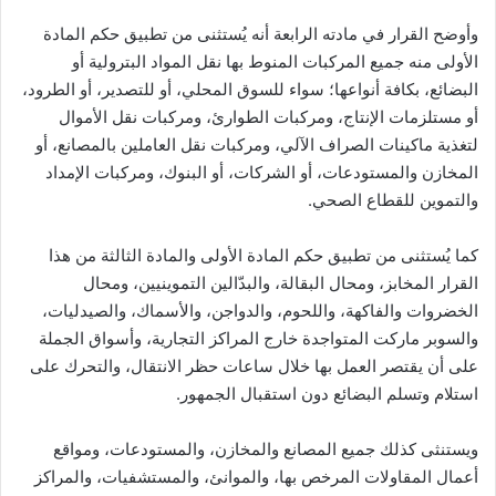
وأوضح القرار في مادته الرابعة أنه يُستثنى من تطبيق حكم المادة
الأولى منه جميع المركبات المنوط بها نقل المواد البترولية أو
البضائع، بكافة أنواعها؛ سواء للسوق المحلي، أو للتصدير، أو الطرود،
أو مستلزمات الإنتاج، ومركبات الطوارئ، ومركبات نقل الأموال
لتغذية ماكينات الصراف الآلي، ومركبات نقل العاملين بالمصانع، أو
المخازن والمستودعات، أو الشركات، أو البنوك، ومركبات الإمداد
والتموين للقطاع الصحي.
كما يُستثنى من تطبيق حكم المادة الأولى والمادة الثالثة من هذا
القرار المخابز، ومحال البقالة، والبدّالين التموينيين، ومحال
الخضروات والفاكهة، واللحوم، والدواجن، والأسماك، والصيدليات،
والسوبر ماركت المتواجدة خارج المراكز التجارية، وأسواق الجملة
على أن يقتصر العمل بها خلال ساعات حظر الانتقال، والتحرك على
استلام وتسلم البضائع دون استقبال الجمهور.
ويستنثى كذلك جميع المصانع والمخازن، والمستودعات، ومواقع
أعمال المقاولات المرخص بها، والموانئ، والمستشفيات، والمراكز