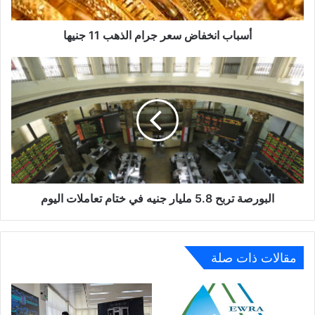
أسباب انخفاض سعر جرام الذهب 11 جنيها
البورصة
تربح
5.8
مليار
جنيه
في
ختام
تعاملات
اليوم
البورصة تربح 5.8 مليار جنيه في ختام تعاملات اليوم
مقالات ذات صلة