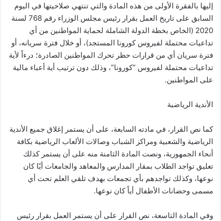
إليها بالفقرة الأولى من هذه المادة والتي تنتهي صلاحيتها في اليوم
السابق على تاريخ العمل بقرار رئيس مجلس الوزراء رقم 768 لسنة
2020 (الخاص بخطة الدولة الشاملة لحماية المواطنين من أي
تداعيات محتملة لفيروس كورونا المستجد)، أو خلال فترة سريانه، أو
فترة سريان أي من قرارات حظر تحرك المواطنين الصادرة؛ درءاً لأية
تداعيات محتملة لفيروس “كورونا”، وذلك دون ترتيب أية أعباء مالية
على المواطنين.
الأندية الرياضية
كما نص القرار، في مادته السابعة، على أن يستمر إغلاق جميع الأندية
الرياضية والشعبية ومراكز الشباب وصالات الألعاب الرياضية بكافة
أنحاء الجمهورية، ونصت المادة الثامنة منه على أن يستمر كذلك
تعليق تواجد الطلاب بمقار المدارس والمعاهد والجامعات أيًا كان
نوعها، وكذلك تواجدهم بأي تجمعات بهدف تلقي العلم تحت أي
مسمى وحضانات الأطفال أياً كان نوعها.
وفي المادة التاسعة، نص القرار على أن يستمر العمل بقرار رئيس