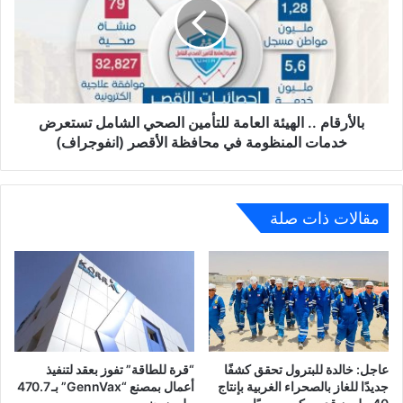
العامة
للتأمين
الصحي
الشامل
تستعرض
خدمات
المنظومة
بالأرقام .. الهيئة العامة للتأمين الصحي الشامل تستعرض
في
خدمات المنظومة في محافظة الأقصر (انفوجراف)
محافظة
الأقصر
(انفوجراف)
مقالات ذات صلة
عاجل: خالدة للبترول تحقق كشفًا
“قرة للطاقة” تفوز بعقد لتنفيذ
جديدًا للغاز بالصحراء الغربية بإنتاج
أعمال بمصنع “GennVax” بـ 470.7