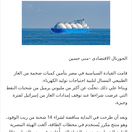
الجورنال الاقتصادى -منى حسين
قامت القيادة السياسية في مصر بتأمين كميات ضخمة من الغاز
الطبيعي المسال لتلبية احتياجات توليد الكهرباء.
وبناءا علي ذلك ،تخلّت عن أكثر من مليوني برميل من شحنات النفط
التي عرضت شراءها عند توقف إمدادات الغاز من إسرائيل لفترة
وجيزة،
وبعد أن طرحت في البداية مناقصة لشراء 14 شحنة من زيت الوقود،
وهو منتج مكرر يُستخدم في محطات الطاقة، ألغت الهيئة المصرية
العامة للبترول نحو نصف الخطة التي أُعلنت في يونيو للتسليم خلال