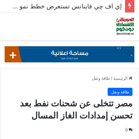
إي اف چي فاينانس تستعرض خطط نمو «بلد» لتعزيز حضورها في سوق تحويلات المصريين بالخارج
الرئيسية
/
طاقة ونقل
طاقة ونقل
مصر تتخلى عن شحنات نفط بعد
تحسن إمدادات الغاز المسال
0