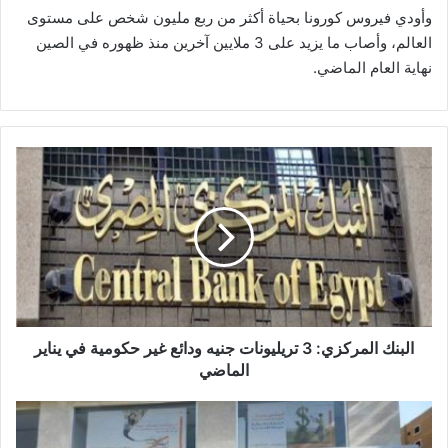
وأودي فيروس كورونا بحياة أكثر من ربع مليون شخص على مستوى
العالم، وأصاب ما يزيد على 3 ملايين آخرين منذ ظهوره في الصين
نهاية العام الماضي.
البنك
المركزي:
3
تريليونات
جنيه
ودائع
غير
حكومية
في
يناير
البنك المركزي: 3 تريليونات جنيه ودائع غير حكومية في يناير
الماضي
الماضي
بنك
الاسكندرية