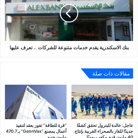
يقدم
خدمات
متنوعة
للشركات
..
تعرف
عليها
بنك الاسكندرية يقدم خدمات متنوعة للشركات .. تعرف عليها
مقالات ذات صلة
عاجل: خالدة للبترول تحقق كشفًا
“قرة للطاقة” تفوز بعقد لتنفيذ
جديدًا للغاز بالصحراء الغربية بإنتاج
أعمال بمصنع “GennVax” بـ 470.7
40 مليون قدم مكعب يوميًا
مليون جنيه