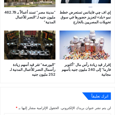
إي اف چي فاينانس تستعرض خطط
“مدينة مصر” تسند أعمالاً بـ 462.79
نمو «بلد» لتعزيز حضورها في سوق
مليون جنيه لـ”النصر للأعمال
تحويلات المصريين بالخارج
المدنية”
إقرار قيد زيادة رأس مال “أكتوبر
“البورصة” تقر قيد أسهم زيادة
فارما” إلى 240 مليون جنيه بأسهم
رأسمال النصر للأعمال المدنية لـ
مجانية
252 مليون جنيه
اترك تعليقاً
لن يتم نشر عنوان بريدك الإلكتروني.
الحقول الإلزامية مشار إليها بـ
*