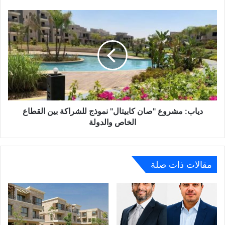
النسيجية
بمصر
دياب:
مشروع
"صان
كابيتال"
نموذج
للشراكة
بين
القطاع
الخاص
والدولة
دياب: مشروع "صان كابيتال" نموذج للشراكة بين القطاع
الخاص والدولة
مقالات ذات صلة