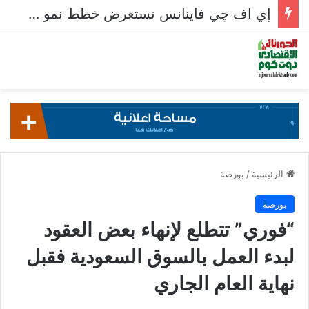
إي اف چي فاينانس تستعرض خطط نمو «بلد» لتعزيز حضورها في سوق تحويلات المصريين بالخارج
الرئيسية
/
بورصة
بورصة
“فوري” تتطلع لإنهاء بعض العقود
لبدء العمل بالسوق السعودية فقبل
نهاية العام الجاري