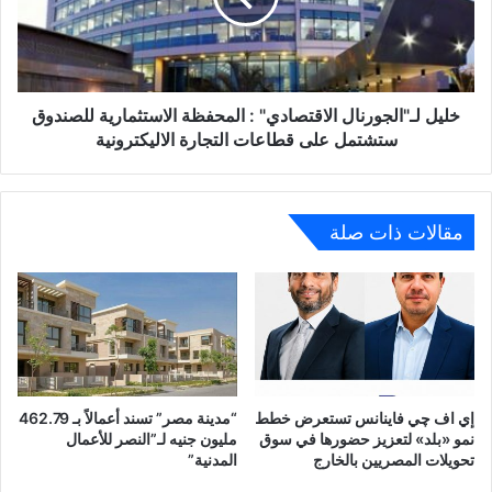
الاستثمارية
للصندوق
ستشتمل
على
قطاعات
خليل لـ"الجورنال الاقتصادي" : المحفظة الاستثمارية للصندوق
التجارة
ستشتمل على قطاعات التجارة الاليكترونية
الاليكترونية
مقالات ذات صلة
إي اف چي فاينانس تستعرض خطط
“مدينة مصر” تسند أعمالاً بـ 462.79
نمو «بلد» لتعزيز حضورها في سوق
مليون جنيه لـ”النصر للأعمال
تحويلات المصريين بالخارج
المدنية”