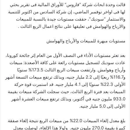
قالت وحدة ابحاث شركة “فاروس” للأوراق المالية فى تقرير بحثي
لها فى اواخر نوفمبر الماضي، إن شركة السادس من اكتوبر للتنمية
والاستثمار “سوديك”، حققت مستويات جيدة بالنسبة للمبيعات
والارباح والهوامش فى تعليقها على نتائج اعمال الربع الثالث .
مستويات مبهرة للمبيعات والأرباح والهوامش
بعد تعثر مستويات الأداء في النصف الأول من العام إثر جائحة كورونا،
عادت سوديك لتسجيل مستويات رائعة على كافة الأصعدة: مبيعات
وأرباح وهوامش. وارتفعت مبيعات الربع الثالث 173.5% سنويًا
و116.7% ربعيًا إلى 2.2 مليار جنيه، وبذلك ترتفع مبيعات التسعة أشهر
الأولى 22.3% سنويًا إلى 4.1 مليار جنيه. قد استمرت قوة حركة
المبيعات بعد فترة الربع الثالث، حيث سجلت الشركة مبيعات بقيمة
933.0 مليون جنيه في أكتوبر، وبذلك ترتفع مبيعات العشرة أشهر
الأولى إلى 5.0 مليار جنيه.
بلغ معدل إلغاء المبيعات 22.0% من مبيعات الربع نتيجة إلغاء صفقة
كبيرة بقيمة 270.0 مليون جنيه. ولولا هذا الإلغاء، لوصلت معدل