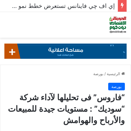
إي اف چي فاينانس تستعرض خطط نمو «بلد» لتعزيز حضورها في سوق تحويلات المصريين بالخارج
الرئيسية
/
بورصة
بورصة
“فاروس” فى تحليلها لآداء شركة
“سوديك” : مستويات جيدة للمبيعات
والأرباح والهوامش