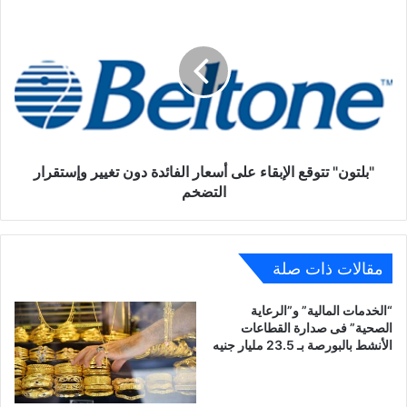
تتوقع
الإبقاء
على
أسعار
الفائدة
دون
تغيير
وإستقرار
التضخم
"بلتون" تتوقع الإبقاء على أسعار الفائدة دون تغيير وإستقرار
التضخم
مقالات ذات صلة
“الخدمات المالية” و”الرعاية
الصحية” فى صدارة القطاعات
الأنشط بالبورصة بـ 23.5 مليار جنيه