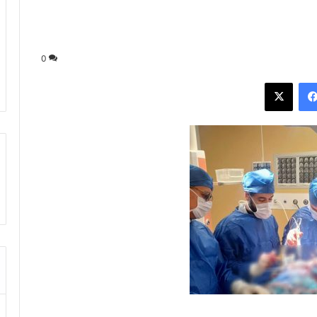
0
فيسبوك
‫X