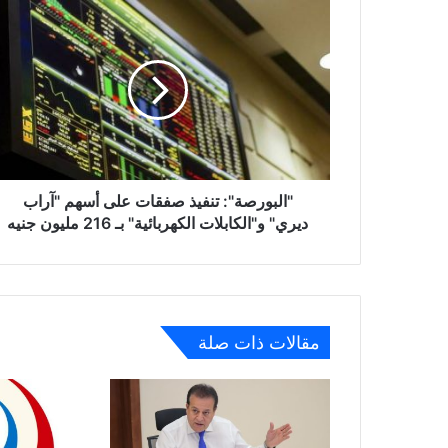
"البورصة":
تنفيذ
صفقات
على
أسهم
"آراب
ديري"
و"الكابلات
الكهربائية"
بـ
"البورصة": تنفيذ صفقات على أسهم "آراب
216
ديري" و"الكابلات الكهربائية" بـ 216 مليون جنيه
مليون
جنيه
مقالات ذات صلة