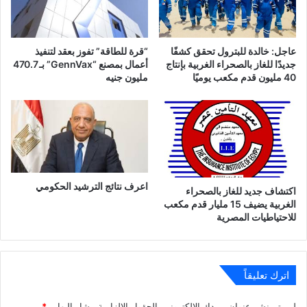
عاجل: خالدة للبترول تحقق كشفًا
“قرة للطاقة” تفوز بعقد لتنفيذ
جديدًا للغاز بالصحراء الغربية بإنتاج
أعمال بمصنع “GennVax” بـ 470.7
40 مليون قدم مكعب يوميًا
مليون جنيه
اعرف نتائج الترشيد الحكومي
اكتشاف جديد للغاز بالصحراء
الغربية يضيف 15 مليار قدم مكعب
للاحتياطيات المصرية
اترك تعليقاً
لن يتم نشر عنوان بريدك الإلكتروني.
الحقول الإلزامية مشار إليها بـ
*