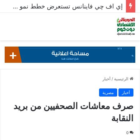
إي اف چي فاينانس تستعرض خطط نمو «بلد» لتعزيز حضورها في سوق تحويلات المصريين بالخارج
الرئيسية
/
أخبار
أخبار
مصرية
صرف معاشات الصحفيين من بريد
النقابة
0