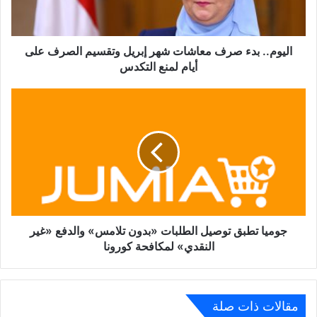
وتقسيم
الصرف
على
أيام
اليوم.. بدء صرف معاشات شهر إبريل وتقسيم الصرف على
لمنع
أيام لمنع التكدس
التكدس
جوميا
تطبق
توصيل
الطلبات
«بدون
تلامس»
والدفع
«غير
النقدي»
لمكافحة
جوميا تطبق توصيل الطلبات «بدون تلامس» والدفع «غير
كورونا
النقدي» لمكافحة كورونا
مقالات ذات صلة