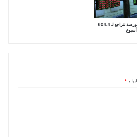
قيم تداولات البورصة تتراجع لـ 604.4
أسبوع
يها بـ
*