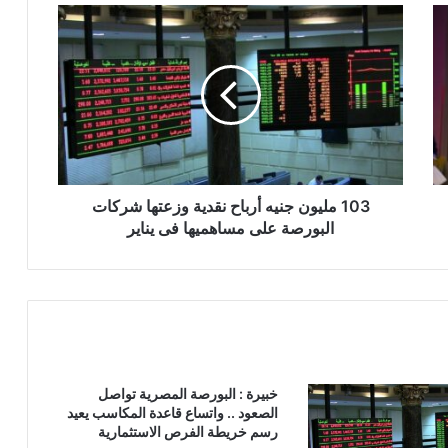
103
مليون
جنيه
أرباح
نقدية
وزعتها
شركات
البورصة
على
مساهميها
103 مليون جنيه أرباح نقدية وزعتها شركات
فى
البورصة على مساهميها فى يناير
يناير
خبيرة : البورصة المصرية تواصل
الصعود .. واتساع قاعدة المكاسب يعيد
رسم خريطة الفرص الاستثمارية