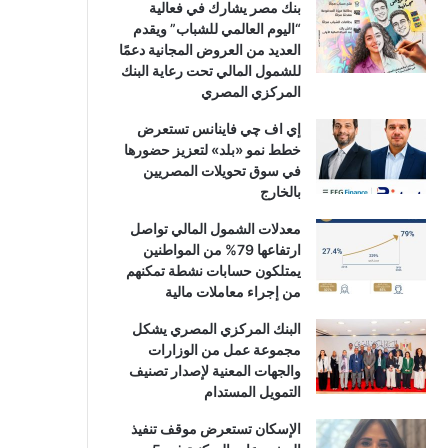
بنك مصر يشارك في فعالية
“اليوم العالمي للشباب” ويقدم
العديد من العروض المجانية دعمًا
للشمول المالي تحت رعاية البنك
المركزي المصري
إي اف چي فاينانس تستعرض
خطط نمو «بلد» لتعزيز حضورها
في سوق تحويلات المصريين
بالخارج
معدلات الشمول المالي تواصل
ارتفاعها 79% من المواطنين
يمتلكون حسابات نشطة تمكنهم
من إجراء معاملات مالية
البنك المركزي المصري يشكل
مجموعة عمل من الوزارات
والجهات المعنية لإصدار تصنيف
التمويل المستدام
الإسكان تستعرض موقف تنفيذ