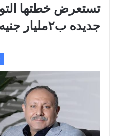
تستعرض خطتها التو
جديده ب٢مليار جنيه