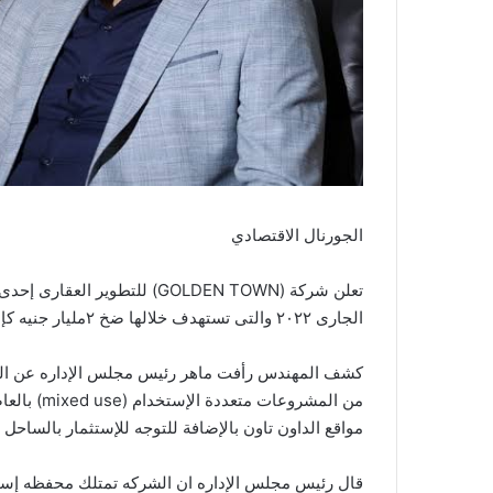
الجورنال الاقتصادي
تعلن شركة (GOLDEN TOWN) للتط
الجارى ٢٠٢٢ والتى تستهدف خلالها ضخ ٢مليار جنيه كإستثمارات فى مجموعه متنوعه ومتميزة من المشروعات.
كشف المهندس رأفت ماهر رئيس مجلس الإداره عن الخط
من المشروع
مواقع الداون تاون بالإضافة للتوجه للإستثمار بالساح