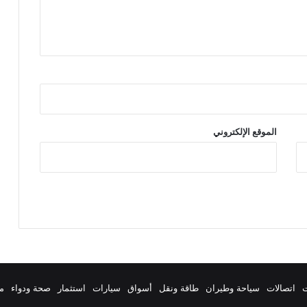
الموقع الإلكتروني
ت
اتصالات
سياحة وطيران
طاقة ونقل
أسواق
سيارات
استثمار
صحة ودواء
م