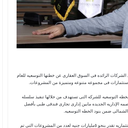
وير العقارى إحدى الشركات الرائده فى السوق العقارى عن خطتها التوسعيه للعام
ه التوسعيه للشركه التى تستهدف من خلالها تنفيذ سلسله
ات متعددة الإستخدام (mixed use) بالعاصمه الإداريه الجديده مابين إدارى تجارى فندقى طبى بأفضل
ل الشمالى ضمن بنود الخطه التوسعيه.
قال رئيس مجلس الإداره ان الشركه تمتلك محفظه إستثماريه تقدر بنحو ٥مليارات جنيه لعدد من المشروعات التى تم