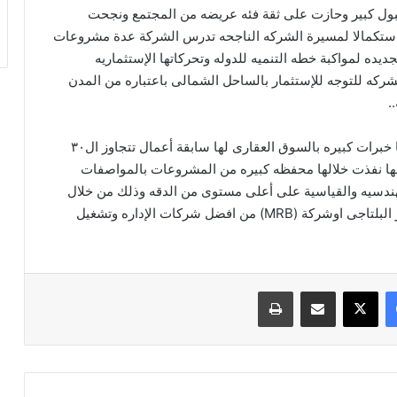
قبول كبير وحازت على ثقة فئه عريضه من المجتمع ونجحت
 واستكمالا لمسيرة الشركه الناجحه تدرس الشركة عدة مشروعات
ديده لمواكبة خطه التنميه للدوله وتحركاتها الإستثماريه
كه للتوجه للإستثمار بالساحل الشمالى باعتباره من المدن
.
والجدير بالذكر ان شركة (GOLDEN TOWN) شركه لها خبرات كبيره بالسوق العقارى لها سابقة أعمال تتجاوز ال٣٠
ا نفذت خلالها محفظه كبيره من المشروعات بالمواصفات
ندسيه والقياسية على أعلى مستوى من الدقه وذلك من خلال
شركاء النجاح سواء الإستشارى الهندسي الدكتور ياسر البلتاجى اوشركة (MRB) من افضل شركات الإداره وتشغيل
فيسبوك
‫X
مشاركة عبر البريد
طباعة