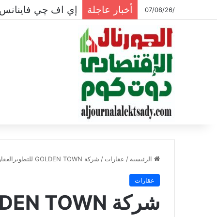
أخبار عاجلة
إي اف چي فاينانس 
/07/08/26
الرئيسية
/
عقارات
/
شركة GOLDEN TOWN للتطويرالعقارى تستعرض خطتها التوسعيه واستثمارات جديده ب٢مليار جنيه
عقارات