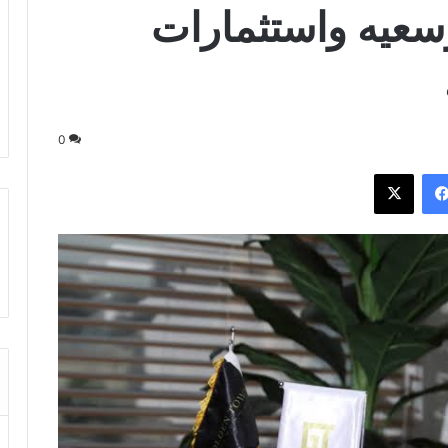
سعيه واستثمارات
0
فيسبوك
‫X