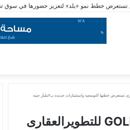
تستعرض خطط نمو «بلد» لتعزيز حضورها في سوق تحو
شركة GOLDEN TOWN للتطويرالعقارى