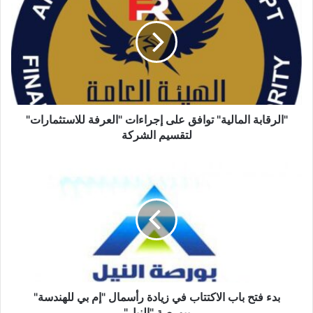
توافق
على
إجراءات
"العرفة
للاستثمارات"
لتقسيم
الشركة
"الرقابة المالية" توافق على إجراءات "العرفة للاستثمارات"
لتقسيم الشركة
بدء
فتح
باب
الاكتتاب
في
زيادة
رأسمال
"إم
بي
للهندسة"
بدء فتح باب الاكتتاب في زيادة رأسمال "إم بي للهندسة"
ببورصة
ببورصة "النيل"