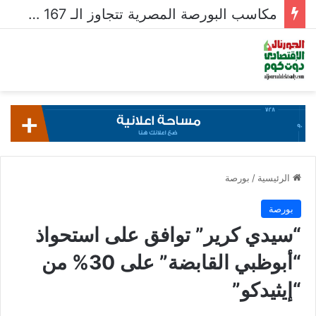
مكاسب البورصة المصرية تتجاوز الـ 167 مليار جنيه خلال أسبوع
الرئيسية
/
بورصة
بورصة
“سيدي كرير” توافق على استحواذ
“أبوظبي القابضة” على 30% من
“إيثيدكو”