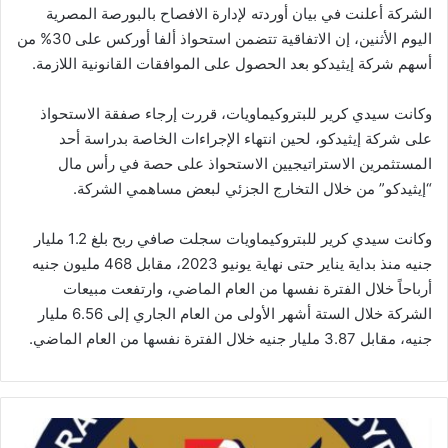
الشركة أعلنت في بيان أوردته لإدارة الافصاح بالبورصة المصرية
اليوم الأثنين، إن الاتفاقية تتضمن استحواذ ألفا أوركس على 30% من
أسهم شركة إيثيدكو بعد الحصول على الموافقات القانونية اللازمة.
وكانت سيدي كرير للبتروكيماويات، قررت إرجاء صفقة الاستحواذ
على شركة إيثيدكو، لحين انتهاء الإجراءات الخاصة بدراسة أحد
المستثمرين الاستراتيجيين الاستحواذ على حصة في رأس مال
“إيثيدكو” من خلال التخارج الجزئي لبعض مساهمي الشركة.
وكانت سيدي كرير للبتروكيماويات سجلت صافي ربح بلغ 1.2 مليار
جنيه منذ بداية يناير حتى نهاية يونيو 2023، مقابل 468 مليون جنيه
أرباحاً خلال الفترة نفسها من العام الماضي، وارتفعت مبيعات
الشركة خلال الستة أشهر الأولى من العام الجاري إلى 6.56 مليار
جنيه، مقابل 3.87 مليار جنيه خلال الفترة نفسها من العام الماضي.
"الرقابة
المالية"