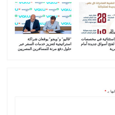
واستثنائية في مخصصات
“ڤاليو” و”ويجو” يوقعان شراكة
لفتح أسواق جديدة أمام
استراتيجية لتعزيز خدمات السفر عبر
رية
حلول دفع مرنة للمسافرين المصريين
يها بـ
*