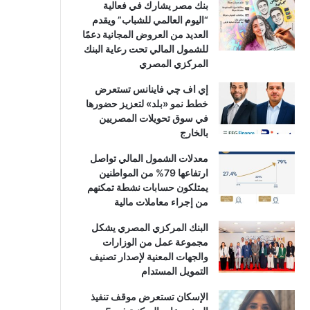
بنك مصر يشارك في فعالية
“اليوم العالمي للشباب” ويقدم
العديد من العروض المجانية دعمًا
للشمول المالي تحت رعاية البنك
المركزي المصري
إي اف چي فاينانس تستعرض
خطط نمو «بلد» لتعزيز حضورها
في سوق تحويلات المصريين
بالخارج
معدلات الشمول المالي تواصل
ارتفاعها 79% من المواطنين
يمتلكون حسابات نشطة تمكنهم
من إجراء معاملات مالية
البنك المركزي المصري يشكل
مجموعة عمل من الوزارات
والجهات المعنية لإصدار تصنيف
التمويل المستدام
الإسكان تستعرض موقف تنفيذ