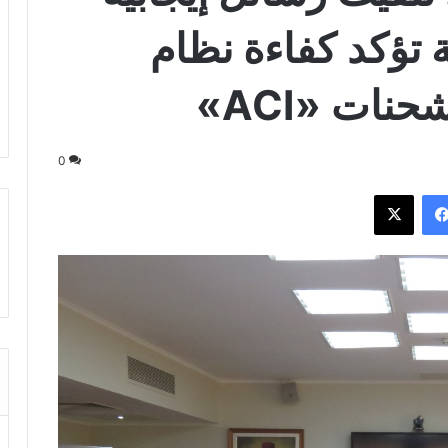
ة تؤكد كفاءة نظام
ات «ACI»
0
فيسبوك
‫X