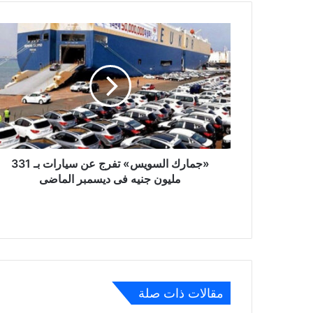
«جمارك
السويس»
تفرج
عن
سيارات
بـ
331
مليون
جنيه
فى
«جمارك السويس» تفرج عن سيارات بـ 331
ديسمبر
مليون جنيه فى ديسمبر الماضى
الماضى
مقالات ذات صلة