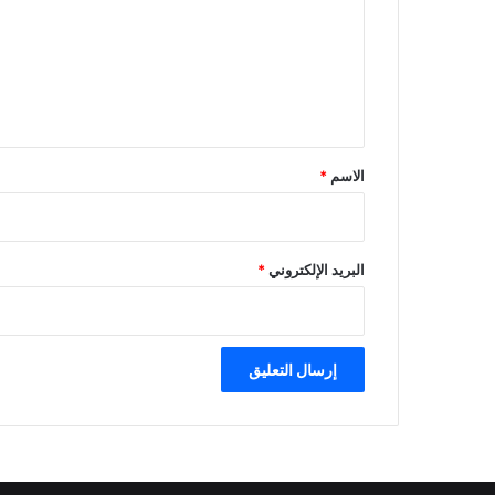
ت
ع
ل
ي
ق
*
الاسم
*
البريد الإلكتروني
*