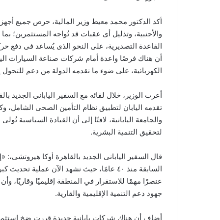
أكد الدكتور محمد معيط وزير المالية، حرص جميع أجهزة
والأجنبية، وتذليل أى عقبات قد تُواجه المستثمرين؛ بما 
القاعدة التصديرية، على النحو الذى يُساعد فى دفع حرك
أن هناك فرصًا واعدة أمام شركات صناعة السيارات الي
الكهربائية، على ضوء ما تقدمه الدولة من دعم للتحول إ
أعرب الوزير، خلال لقائه مع السفير اليابانى الجديد ب
تقدمه اليابان لتطبيق نظام التأمين الصحى الشامل، وك
والجامعة اليابانية، لافتًا إلى أن القيادة السياسية تُولى
لتحقيق التنمية البشرية.
قال السفير اليابانى الجديد بالقاهرة أوكا هيروتشى،: «إ
السابقة منذ ٤٠ عامًا، حيث نشهد الآن عملية 
عنصرًا مهمًا للاستقرار في المنطقة إقليميًا وقاريًا، وأ
جهود دعم التنمية الإقليمية والقارية.
أضاف أن هناك شركات يابانية جديدة قررت ضخ استثمارا