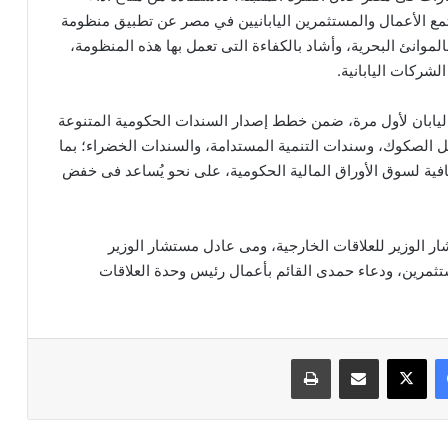
تمع الأعمال والمستثمرين اليابانيين في مصر عن تطبيق منظومة
» بالمنافذ الجمركية بالموانئ البحرية، وأشاد بالكفاءة التى تعمل بها هذه المنظومة،
لشركات اليابانية.
ليابان لأول مرة، ضمن خطط إصدار السندات الحكومية المتنوعة
 الصكوك، وسندات التنمية المستدامة، والسندات الخضراء؛ بما
ية لسوق الأوراق المالية الحكومية، على نحو يُساعد فى خفض
 الوزير للعلاقات الخارجية، ومى عادل مستشار الوزير
ثمرين، ودعاء حمدى القائم بأعمال رئيس وحدة العلاقات
فيسبوك
‫X
مشاركة عبر البريد
طباعة