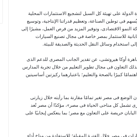
 الدولة على تهيئة كل السبل لتشجيع الاستثمارات المحلية
يُسهم فى توطين الصناعة، وتعظيم قدراتنا الإنتاجية، وتوسيع
ة النمو الاقتصادى، وتوفير المزيد من فرص العمل، مشيرًا إلى
ابانية للاستثمار بمصر خاصة فى مجال تصنيع السيارات
لى استخدام وسائل النقل الحديثة والصديقة للبيئة.
القاهرة أوكا هيروتشى، عن تقدير الجانب المصرى للدعم الذى
ذلك التعاون فى مجال تطوير التعليم من خلال تجربة المدارس
 اهتمامًا كبيرًا بالصحة والتعليم؛ باعتبارهما ركيزتين أساسيتين
ن الوضع فى مصر تغير تمامًا مقارنة بما رأيته خلال زيارتى
تحديث كبرى تشمل كل مناحى الحياة فى مصر»، مؤكدًا أن مصر تُعد
ن اليابان حريصة على التعاون مع مصر؛ بما ينعكس إيجابيًا على
ت فى مصر خلال الفترة المقبلة؛ للاستفادة من مناخ أداء