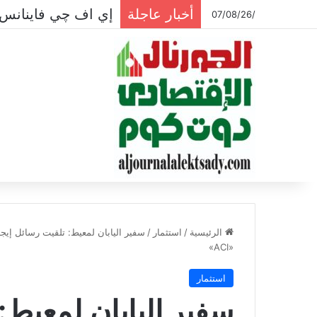
أخبار عاجلة
إي اف چي فاينانس 
/07/08/26
الرئيسية
/
استثمار
/
سفير اليابان لمعيط: تلقيت رسائل إيج
«ACI»
استثمار
سفير اليابان لمعيط: 