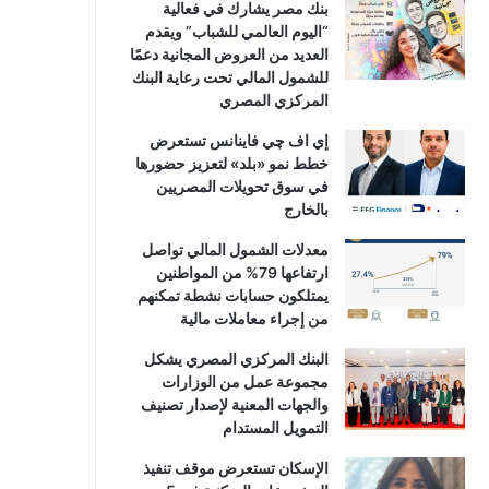
بنك مصر يشارك في فعالية
“اليوم العالمي للشباب” ويقدم
العديد من العروض المجانية دعمًا
للشمول المالي تحت رعاية البنك
المركزي المصري
إي اف چي فاينانس تستعرض
خطط نمو «بلد» لتعزيز حضورها
في سوق تحويلات المصريين
بالخارج
معدلات الشمول المالي تواصل
ارتفاعها 79% من المواطنين
يمتلكون حسابات نشطة تمكنهم
من إجراء معاملات مالية
البنك المركزي المصري يشكل
مجموعة عمل من الوزارات
والجهات المعنية لإصدار تصنيف
التمويل المستدام
الإسكان تستعرض موقف تنفيذ