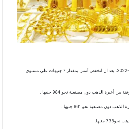
استقر سعر الذهب في بداية تعاملات اليوم الثلاثاء 8-3-2022، بعد ان انخفض أمس بمقدار 7 جنيهات علي مستوي