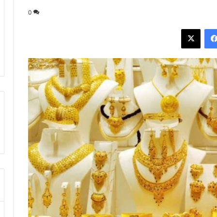
0
فيسبوك
‫X