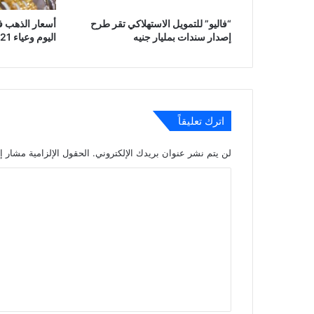
“فاليو” للتمويل الاستهلاكي تقر طرح
أسعار الذهب ف
إصدار سندات بمليار جنيه
اليوم وعياء 21 عند 5935 جنيه
اترك تعليقاً
لن يتم نشر عنوان بريدك الإلكتروني.
الحقول الإلزامية مشار إل
ا
ل
ت
ع
ل
ي
ق