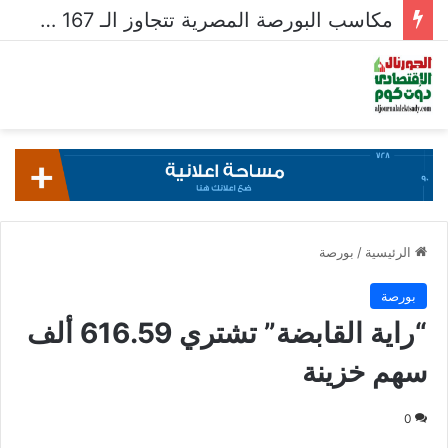
مكاسب البورصة المصرية تتجاوز الـ 167 مليار جنيه خلال أسبوع
الرئيسية
/
بورصة
بورصة
“راية القابضة” تشتري 616.59 ألف
سهم خزينة
0