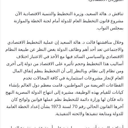
تناقش د. هالة السعيد، وزيرة التخطيط والتنمية الاقتصادية الآن
مشروع قانون التخطيط العام للدولة أمام لجنة الخطة والموازنة
بمجلس النواب.
وخلال مناقشتها قالت د. هالة السعيد إن عملية التخطيط الاقتصادي
والاجتماعي تعد أحد أهم وظائف الدولة بغض النظر عن طبيعة النظام
الاقتصادي والسياسي السائد فيها مع الأخذ في الاعتبار اختلاف
أساليب هذا التخطيط وحجم تأثيره على الاقتصاد من دولة إلى أخرى
ومن نظام إلى نظام. وبالنظر إلى أن التخطيط ينظم إنفاق المال
العام لإنجاز مشروعات استثمارية في كافة المجالات تخدم
القطاعات العريضة من المواطنين، قامت معظم دول العالم بإنشاء
كيانات للقيام بهذه الوظيفة، مشيرة إلى انتهاج الدولة المصرية النهج
ذاته فكان لها وزارة دائمة للتخطيط نظم عملها قوانين ولوائح كان
آخرها القانون الحالي رقم 70 لسنة 1973 بشأن إعداد الخطة العامة
للدولة ومتابعة تنفيذها ولائحته التنفيذية.
أضافت السعيد أنه بعد مرور ما يزيد على أربعة عقود منذ بدء العمل