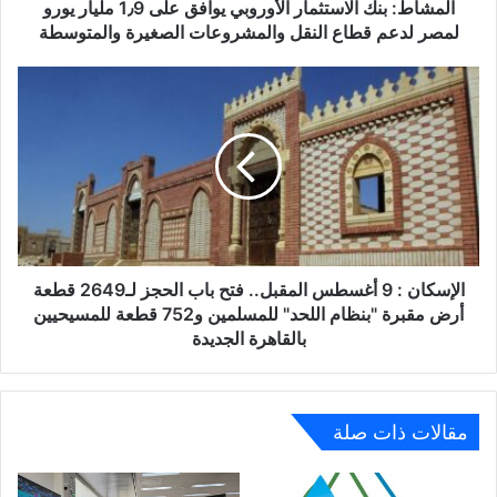
لمصر
المشاط: بنك الاستثمار الأوروبي يوافق على 1٫9 مليار يورو
لدعم
لمصر لدعم قطاع النقل والمشروعات الصغيرة والمتوسطة
قطاع
النقل
الإسكان
والمشروعات
:
الصغيرة
9
والمتوسطة
أغسطس
المقبل..
فتح
باب
الحجز
لـ2649
قطعة
الإسكان : 9 أغسطس المقبل.. فتح باب الحجز لـ2649 قطعة
أرض
أرض مقبرة "بنظام اللحد" للمسلمين و752 قطعة للمسيحيين
مقبرة
بالقاهرة الجديدة
"بنظام
اللحد"
للمسلمين
و752
مقالات ذات صلة
قطعة
للمسيحيين
بالقاهرة