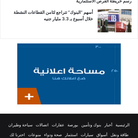
رسم خريطة الفرص الاستثمارية
أسهم “البنوك” تتراجع لثامن القطاعات النشطة
خلال أسبوع بـ 3.3 مليار جنيه
الرئيسية
أخبار
بنوك وتأمين
بورصة
عقارات
اتصالات
سياحة وطيران
طاقة ونقل
أسواق
سيارات
استثمار
صحة ودواء
منوعات
اخترنا لك