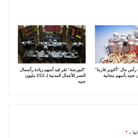
لتوفير
التمويل
اللازم
لإتمامها
ة رأس مال “أكتوبر فارما”
“البورصة” تقر قيد أسهم زيادة رأسمال
النصر للأعمال المدنية لـ 252 مليون
جنيه
يها بـ
*