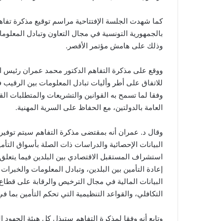
كما شهدت الجلسة الإفتتاحية مراسم توقيع مذكرة تفاهم ب
بالجمهورية التونسية في مجال التعاون وتبادل المعلومات
وذلك على هامش مؤتمر الأقصر.
ووقع على مذكرة التفاهم الدكتور محمد عمران رئيس اله
للاتفاق على أطر وأليات تبادل المعلومات بين الرقيب في
وفقا لما تسمح به القوانين والتشريعات والمتطلبات ال
العامة بالدولتين، مع الحفاظ على السرية المهنية.
وقال د. عمران أنه بمقتضى مذكرة التفاهم سيتم توفير ا
البيانات الإحصائية والدراسات ذات الصلة بأسواق التأم
استشراف المستقبل الاقتصادي بين البلدين فيما يتعل
إعادة التأمين بين البلدين، وتبادل المعلومات والخبرات
البيانات المالية في مجال الترخيص والرقابة على قطاع ا
التكافلي، والقواعد التنظيمية التي تحكم التأمين بما في
وتابع أنه وفقا لمذكرة التفاهم ستبذل كل هيئة الجهود ا