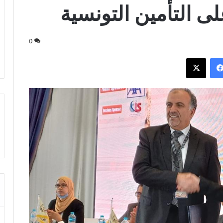
ى التأمين التونسية
0
فيسبوك
‫X