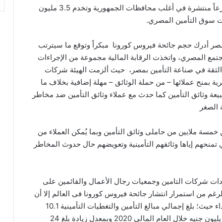
والصغيرة ومتناهية الصغر بعدد فروع يصل إلى 2173 فرعاً منتشرة في أغلب محافظات الجمهورية وتخدم 3.5 مليون
ات سوق التأمين المصري.
صر أدرك حجم جائحة فيروس كورونا مبكراً وتوقع ما سيترتب
لمجتمع المصري، واتخذت الرقابة المالية مجموعة من الإجراءات
زيز الثقة في صناعة التأمين بمصر، حيث ألزمت الهيئة شركات
ية بمنح عملائها – من حملة الوثائق – مهلة إضافية بخلاف ما
طبيعة وثائق التأمين كما حدث مع عملاء وثائق التأمين ضد مخاطر
 الصغر
خمسة ملايين من حاملى وثائق التأمين وبما يُمكن العملاء من
تي تمنحهم إياها وثائقهم التأمينية وتعويضهم حال حدوث المخاطر
دات شركات التامين وجمعيات رجال الأعمال والقائمين على
غم من استمرار انتشار جائحة فيروس كورونا فى العالم إلا أن
سوق التأمين المصرى كانت له اتجاهات إيجابية في الأداء حيث؛ بلغ إجمالي مبالغ التأمين والتغطيات التأمينية 10.1