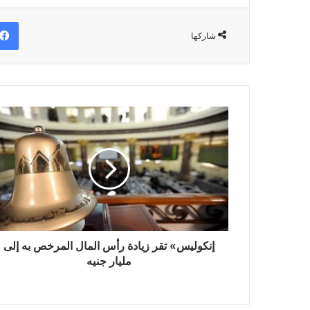
شاركها
إنكوليس»
تقر
زيادة
رأس
المال
المرخص
به
إلى
مليار
جنيه
إنكوليس» تقر زيادة رأس المال المرخص به إلى
مليار جنيه