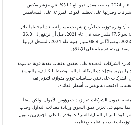
نحو 90.3 مليار جنيه مقارنة بنحو 68.8 مليار جنيه خلال عام 2024 محققة معدل نمو بلغ 31.2%، في مؤشر يعكس
لشركات وقدرتها على تعظيم العوائد الموزعة على المساهمين.
ذكر التقرير السنوي للبورصة المصرية عن عام 2025، ، أن وتيرة توزيعات الأرباح شهدت مساراً تصاعدياً منتظماً خلال
الـ5 سنوات الماضية، حيث بلغت قيمة التوزيعات النقدية نحو 17.5 مليار جنيه في عام 2021، قبل أن ترتفع إلى 36.3
مليار جنيه في عام 2022، ثم إلى 51.2 مليار جنيه عام 2023، وصولاً إلى 68.8 مليار جنيه عام 2024، لتسجل ذروتها
 قدرة الشركات المقيدة على تحقيق تدفقات نقدية قوية مدعومة
ها من برامج إعادة الهيكلة المالية، وضبط التكاليف، والتوسع
 الشركات على تبني سياسات توزيع متوازنة لتعزيز ثقة
بات الاقتصادية وتغيرات أسعار الفائدة.
صة لتمويل الشركات عبر زيادات رؤوس الأموال، ولكن أيضاً
، بما يسهم في تعزيز عمق السوق وزيادة معدلات التداول وجذب
س قوة المراكز المالية للشركات وقدرتها على الجمع بين تمويل
زيعات نقدية منتظمة ومتنامية.