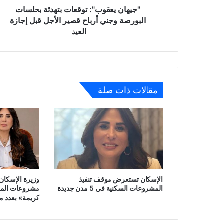
الأجل
"جيهان يعقوب": توقعات بتهدئة بجلسات
قبل
البورصة وجني أرباح قصير الأجل قبل إجازة
إجازة
العيد
العيد
مقالات ذات صلة
الإسكان تستعرض موقف تنفيذ
وزيرة الإسكان 
المشروعات السكنية في 5 مدن جديدة
مشروعات المبا
كريمة» بعدد م