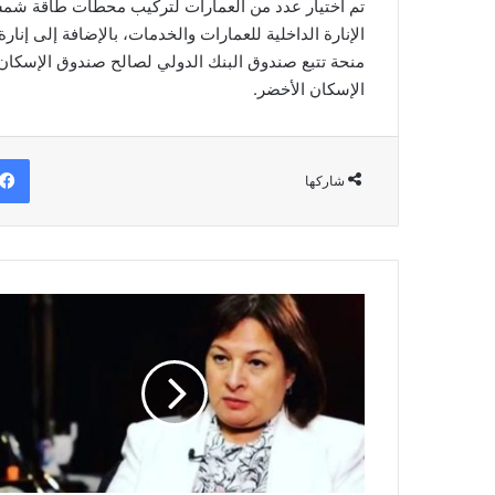
تم اختيار عدد من العمارات لتركيب محطات طاقة شمس
الإنارة الداخلية للعمارات والخدمات، بالإضافة إلى إنار
منحة تتبع صندوق البنك الدولي لصالح صندوق الإسكان
الإسكان الأخضر.
شاركها
"جيهان
يعقوب":
توقعات
بتهدئة
بجلسات
البورصة
وجني
أرباح
قصير