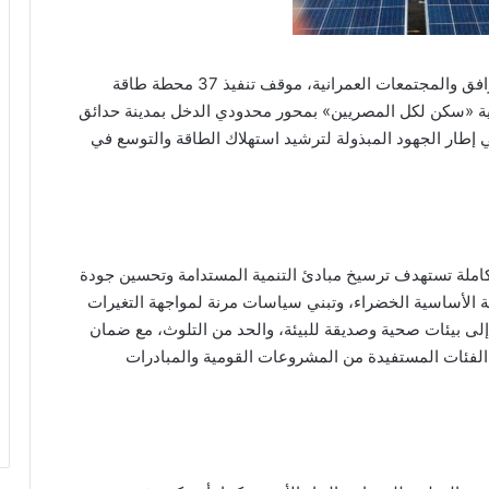
تابعت المهندسة راندة المنشاوي، وزيرة الإسكان والمرافق والمجتمعات العمرانية، موقف تنفيذ 37 محطة طاقة
ة «سكن لكل المصريين» بمحور محدودي الدخل بمدينة حدائق
 وذلك في إطار الجهود المبذولة لترشيد استهلاك الطاقة والتوسع في
تكاملة تستهدف ترسيخ مبادئ التنمية المستدامة وتحسين جودة
نية الأساسية الخضراء، وتبني سياسات مرنة لمواجهة التغيرات
 إلى بيئات صحية وصديقة للبيئة، والحد من التلوث، مع ضمان
الفئات المستفيدة من المشروعات القومية والمبادرات