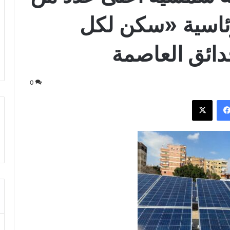
رئاسية «سكن لكل
دائق العاصمة
0
فيسبوك
‫X