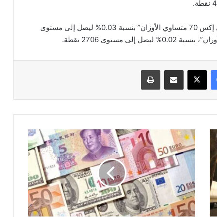
فيما ارتفع مؤشر الشركات المتوسطة والصغيرة “إيجي إكس 70 متساوي الأوزان” بنسبة 0.03% ليصل إلى مستوى
فيسبوك
‫X
مشاركة عبر البريد
طباعة
أسعار
صرف
العملات
الأجنبية
اليوم
الأحد
17-
4-
2022