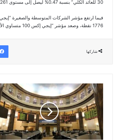
30 للعائد الكلي” بنسبة 0.47% ليصل إلى مستوى 4261 نقطة.
1776 نقطة، وصعد مؤشر “إيجي إكس 100 متساوي الأوزان”، بنسبة 0.02% ليصل إلى مستوى 2706 نقطة.
شاركها
"مرسيليا
المصرية"
تقرر
تجزئة
القيمة
الاسمية
للسهم
إلى
50