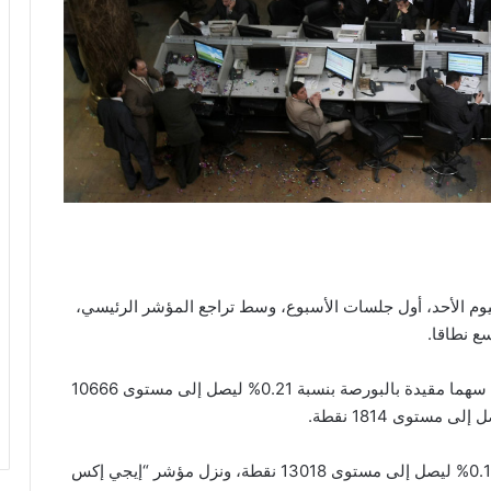
يوم الأحد، أول جلسات الأسبوع، وسط تراجع المؤشر الرئيسي،
ع نطاقا.
تراجع مؤشر “إيجي إكس 30” المحدد النسبي لأكبر 30 سهما مقيدة بالبورصة بنسبة 0.21% ليصل إلى مستوى 10666
وانخفض مؤشر “إيجي إكس 30 محدد الأوزان” بنسبة 0.15% ليصل إلى مستوى 13018 نقطة، ونزل مؤشر “إيجي إكس