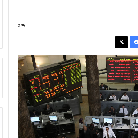
0
فيسبوك
‫X