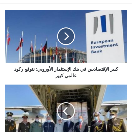
كبير
الإقتصاديين
في
بنك
الإستثمار
الأوروبي:
نتوقع
ركود
عالمي
كبير
كبير الإقتصاديين في بنك الإستثمار الأوروبي: نتوقع ركود
عالمي كبير
طائرتان
عسكريتان
بتوجيه
من
الرئيس..
وزيرة
الصحة
تسلم