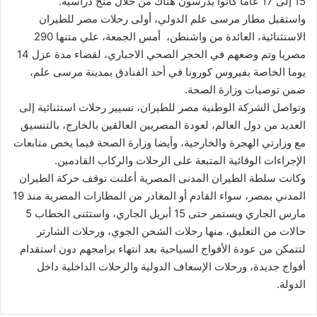
15 إلى 17 عاما كانوا يدرسون هناك من خلال منح دراسية.
واستقبل مطار مرسى علم الدولي، أولى رحلات مصر للطيران
الاستثنائية، العائدة من واشنطن، أمس الجمعة، علي متنها 290
مصريا وتم وضعهم في الحجر الصحي الاجباري، لقضاء مدة عزل 14
يوما الخاصة بفيروس كورونا في أحد الفنادق بمدينة مرسى علم،
ضمن توصيات وزارة الصحة.
وتواصل الشركة الوطنية مصر للطيران، تسيير رحلات استثنائية إلى
العديد من دول العالم، لعودة المصريين العالقين بالخارج، بالتنسيق
مع وزارتي الهجرة والخارجية، وأيضا وزارة الصحة فيما يخص متابعات
الإجراءات الوقائية المتبعة على الرحلات والركاب القادمين.
وكانت سلطة الطيران المدنى المصرية أعلنت توقف حركة الطيران
المدني بمصر، سواء القادم أو المغادر من المطارات المصرية منذ 19
مارس الجاري ويستمر حتى 15 أبريل الجاري، واستثنى الخطاب 5
حالات من التعليق، منها رحلات الشحن الجوي، ورحلات الشارتر
لتتمكن من عودة الأفواج السياحية بعد انتهاء برامجهم دون استقدام
أفواج جديدة، ورحلات الإسعاف الدولية والرحلات الداخلية داخل
الدولة.