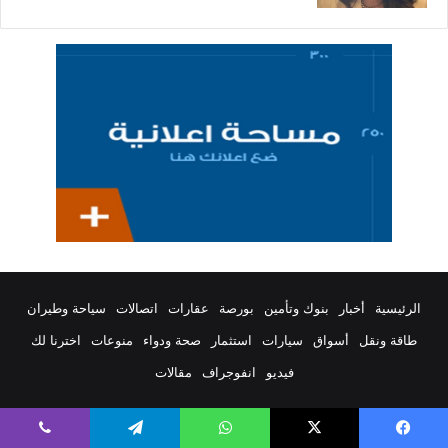
الرئيسية
أخبار
بنوك وتأمين
بورصة
عقارات
اتصالات
سياحة وطيران
طاقة ونقل
أسواق
سيارات
استثمار
صحة ودواء
منوعات
اخترنا لك
فيديو
انفوجراف
مقالات
يسبوك
‫X
واتساب
تيلقرام
ڤايبر