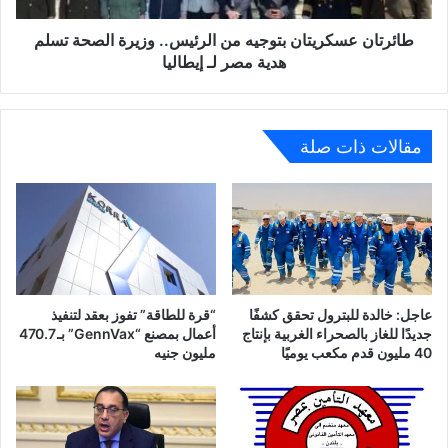
هدية
مصر
طائرتان عسكريتان بتوجيه من الرئيس.. وزيرة الصحة تسلم
لـ
هدية مصر لـ إيطاليا
إيطاليا
مقالات ذات صلة
عاجل: خالدة للبترول تحقق كشفًا
“قرة للطاقة” تفوز بعقد لتنفيذ
جديدًا للغاز بالصحراء الغربية بإنتاج
أعمال بمصنع “GennVax” بـ 470.7
40 مليون قدم مكعب يوميًا
مليون جنيه