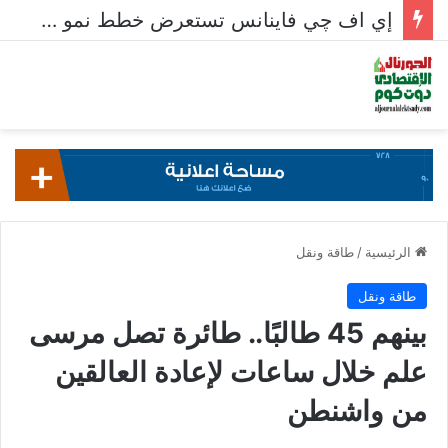
إي اف چي فاينانس تستعرض خطط نمو «بلد» لتعزيز حضورها في سوق تحويلات المصريين بالخارج
الرئيسية
/
طاقة ونقل
طاقة ونقل
بينهم 45 طالبًا.. طائرة تصل مرسى
علم خلال ساعات لإعادة العالقين
من واشنطن