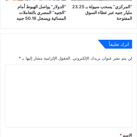
“المركزي” يسحب سيولة بـ 23.25
“الدولار” يواصل الهبوط أمام
مليار جنيه عبر عطاء السوق
“الجنيه” المصري بالتعاملات
المفتوحة
المسائية ويسجل 50.16 جنيه
اترك تعليقاً
لن يتم نشر عنوان بريدك الإلكتروني.
الحقول الإلزامية مشار إليها بـ
*
ا
ل
ت
ع
ل
ي
ق
*
الاسم
*