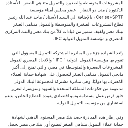
المشروعات المتوسطة والصغيرة والتمويل متناهي الصغر ، الأستاذة
الدكتورة / منى ذو الفقار – عضو مجلس أمناء مؤسسة
Cerise+SPTF ، بالإضافة الي السيد الأستاذ / ماجد عبد الله رئيس
قطاع المشروعات الصغيرة والمتوسطة والتمويل متناهي الصغر
ببنك مصر ولفيف متميز من قيادات كلاً من بنك مصر والبنك المركزي
المصري و مؤسسة التمويل الدولية IFC .
وتُعد الشهادة جزء من المبادرة المشتركة للتمويل المسؤول التي
تقوم بها مؤسسة التمويل الدولية ” IFC ” والاتحاد المصري لتمويل
المشروعات الصغيرة والمتوسطة في مصر، والتي تمنح إلى أكبر
مانحي التمويل متناهي الصغر للحصول على شهادة حماية العملاء
المُعترف بها دوليًا، وهي مبادرة مشتركة لمجموعة البنك الدولي
مدعومة من حكومات المملكة المتحدة والسويد وسويسرا، لتعزيز
خلق فرص عمل مستدامة ونمو اقتصادي يقوده القطاع الخاص، بدعم
استشاري من مؤسسة التمويل الدولية.
وفي إطار هذه المبادرة حصد بنك مصر المستوى الذهبي لشهادة
حماية عملاء التمويل متناهي الصغر ليصبح أول بنك في مصر يحصل