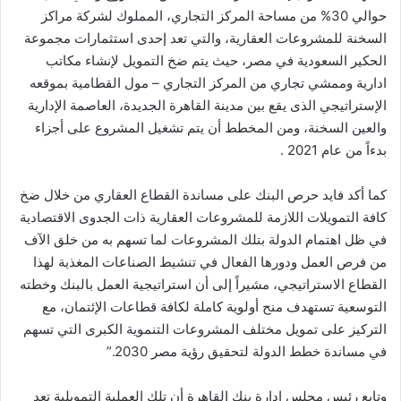
حوالي 30% من مساحة المركز التجاري، المملوك لشركة مراكز
السخنة للمشروعات العقارية، والتي تعد إحدى استثمارات مجموعة
الحكير السعودية في مصر، حيث يتم ضخ التمويل لإنشاء مكاتب
ادارية وممشي تجاري من المركز التجاري – مول القطامية بموقعه
الإستراتيجي الذى يقع بين مدينة القاهرة الجديدة، العاصمة الإدارية
والعين السخنة، ومن المخطط أن يتم تشغيل المشروع على أجزاء
بدءاً من عام 2021 .
كما أكد فايد حرص البنك على مساندة القطاع العقاري من خلال ضخ
كافة التمويلات اللازمة للمشروعات العقارية ذات الجدوى الاقتصادية
في ظل اهتمام الدولة بتلك المشروعات لما تسهم به من خلق الآف
من فرص العمل ودورها الفعال في تنشيط الصناعات المغذية لهذا
القطاع الاستراتيجي، مشيراً إلى أن استراتيجية العمل بالبنك وخطته
التوسعية تستهدف منح أولوية كاملة لكافة قطاعات الإئتمان، مع
التركيز على تمويل مختلف المشروعات التنموية الكبرى التي تسهم
في مساندة خطط الدولة لتحقيق رؤية مصر 2030.”
وتابع رئيس مجلس إدارة بنك القاهرة أن تلك العملية التمويلية تعد