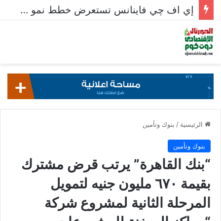
إي اف چي فاينانس تستعرض خطط نمو «بلد» لتعزيز حضورها في سوق تحويلات المصريين بالخارج
الرئيسية
/
بنوك وتأمين
بنوك وتأمين
“بنك القاهرة” يرتب قرض مشترك
بقيمة ٦٧٠ مليون جنيه لتمويل
المرحلة الثانية لمشروع شركة