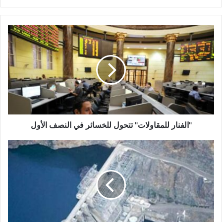
"الفنار
للمقاولات"
تتحول
للخسائر
في
النصف
الأول
"الفنار للمقاولات" تتحول للخسائر في النصف الأول
تعليق
مفاوضات
سد
النهضة
أسبوعا
"للتشاور"