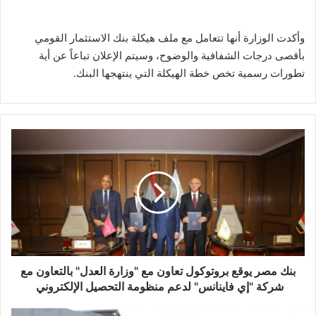
وأكدت الوزارة أنها تتعامل مع ملف هيكلة بنك الاستثمار القومي
بأقصى درجات الشفافية والوضوح، وسيتم الإعلان تباعاً عن أية
تطورات رسمية تخص خطة الهيكلة التي ينتهجها البنك.
بنك
مصر
يوقع
بروتوكول
تعاون
مع
"وزارة
العدل"
بالتعاون
مع
بنك مصر يوقع بروتوكول تعاون مع "وزارة العدل" بالتعاون مع
شركة
شركة "إي فاينانس" لدعم منظومة التحصيل الإلكتروني
"إي
فاينانس"
"السويدي