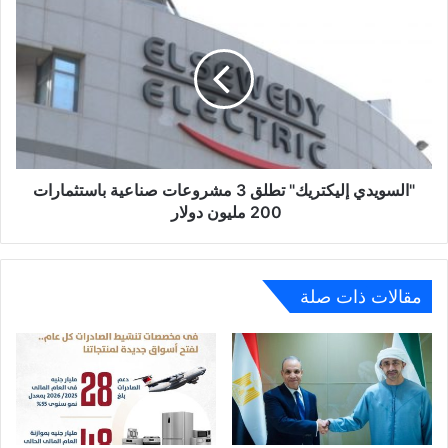
لدعم
إليكتريك"
منظومة
تطلق
التحصيل
3
الإلكتروني
مشروعات
صناعية
باستثمارات
200
مليون
دولار
"السويدي إليكتريك" تطلق 3 مشروعات صناعية باستثمارات
200 مليون دولار
مقالات ذات صلة