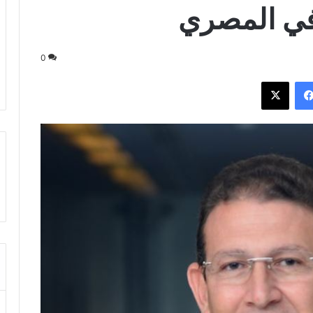
في المصري
0
فيسبوك
‫X