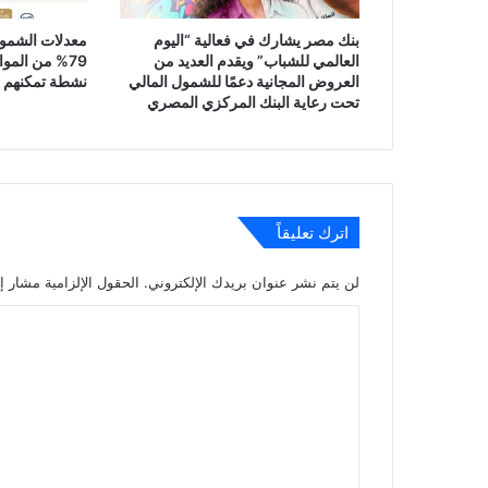
بنك مصر يشارك في فعالية “اليوم
معدلات الشمول
العالمي للشباب” ويقدم العديد من
79% من المو
العروض المجانية دعمًا للشمول المالي
نشطة تمكنهم م
تحت رعاية البنك المركزي المصري
اترك تعليقاً
لن يتم نشر عنوان بريدك الإلكتروني.
الحقول الإلزامية مشار إل
ا
ل
ت
ع
ل
ي