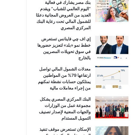
بنك مصر يشارك في فعالية
“اليوم العالمي للشباب” ويقدم
العديد من العروض المجانية دعمًا
للشمول المالي تحت رعاية البنك
المركزي المصري
إي اف چي فاينانس تستعرض
خطط نمو «بلد» لتعزيز حضورها
في سوق تحويلات المصريين
بالخارج
معدلات الشمول المالي تواصل
ارتفاعها 79% من المواطنين
يمتلكون حسابات نشطة تمكنهم
من إجراء معاملات مالية
البنك المركزي المصري يشكل
مجموعة عمل من الوزارات
والجهات المعنية لإصدار تصنيف
التمويل المستدام
الإسكان تستعرض موقف تنفيذ