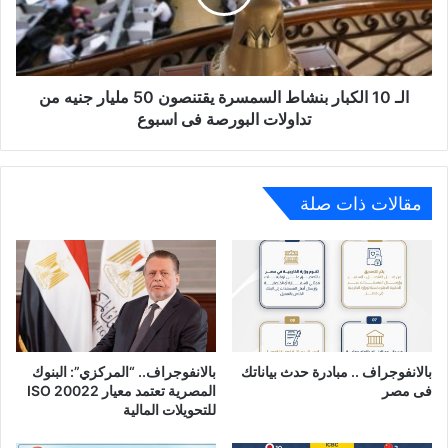
في
يقتنصون
الأول
50
من
مليار
يناير
جنيه
المقبل
من
الـ 10 الكبار بنشاط السمسرة يقتنصون 50 مليار جنيه من
تداولات
تداولات البورصة فى اسبوع
البورصة
فى
اسبوع
مقالات ذات صلة
بالانفوجراف .. مبادرة حدث بياناتك
بالانفوجراف.. “المركزي”: البنوك
فى مصر
المصرية تعتمد معيار ISO 20022
للتحويلات المالية