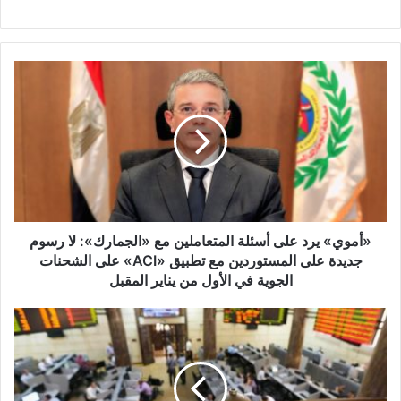
«أموي»
يرد
على
أسئلة
المتعاملين
مع
«الجمارك»:
لا
رسوم
جديدة
«أموي» يرد على أسئلة المتعاملين مع «الجمارك»: لا رسوم
على
جديدة على المستوردين مع تطبيق «ACI» على الشحنات
المستوردين
الجوية في الأول من يناير المقبل
مع
تطبيق
الـ
«ACI»
10
على
الكبار
الشحنات
بنشاط
الجوية
السمسرة