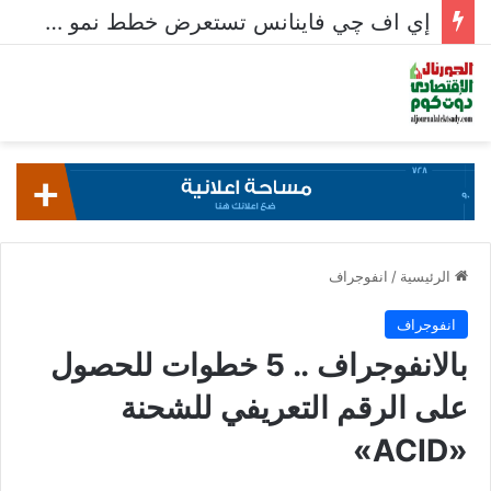
إي اف چي فاينانس تستعرض خطط نمو «بلد» لتعزيز حضورها في سوق تحويلات المصريين بالخارج
الرئيسية
/
انفوجراف
انفوجراف
بالانفوجراف .. 5 خطوات للحصول
على الرقم التعريفي للشحنة
«ACID»