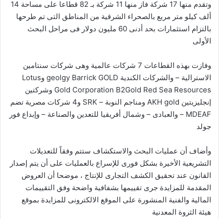
وتقدم منها 17 شركة فاز منها 11 شركة بـ 82 قطاعا على مساحة 14
ألف كيلو متر مربع بالصحراء الشرقية من المناطق التى تم طرحها
بالتزام استثمارات بحد أدنى 60 مليون دولار فى مراحل البحث
الأولى
وفازت بهذه القطاعات 7 شركات عالمية وهى شركات سنتامين
الاسترالية – والشركات الكندية geolgy Barrick GOLD وLotus
Gold Corporation B2Gold Red Sea Resources وشركتين
إنجليزيتين AKH gold ومناجم النوبة – SRK و4 شركات مصرية تضم
MDEAF – والعبادى – وشمال أفريقيا للتعدين والصناعة – وإبداع فور
جولد
وأضاف أن عمليات البحث والاستكشاف ستتم وفقاً للتعديلات
التشريعية الأخيرة بشكل فورى للإسراع بالعمليات على أن يتم إصدار
القانون عند تحقيق الكشف التجارى للإنتاج ، موضحا أن العروض
المقدمة للمزايدة جرى تقييمها بشفافية واضحة وفق التقييمات
المالية والفنية المنشورة على الموقع الالكترونى للمزايدة بموقع
هيئة الثروة المعدنية