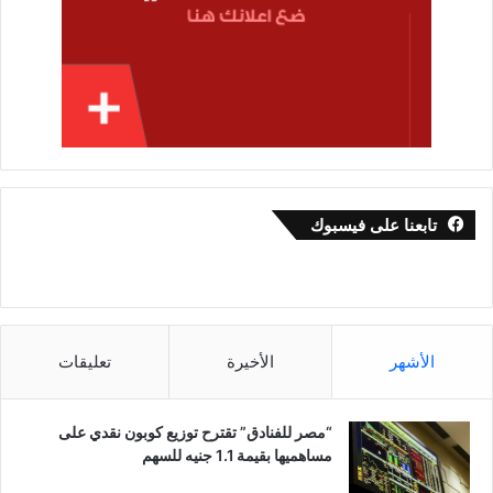
تابعنا على فيسبوك
الأشهر
الأخيرة
تعليقات
“مصر للفنادق” تقترح توزيع كوبون نقدي على
مساهميها بقيمة 1.1 جنيه للسهم