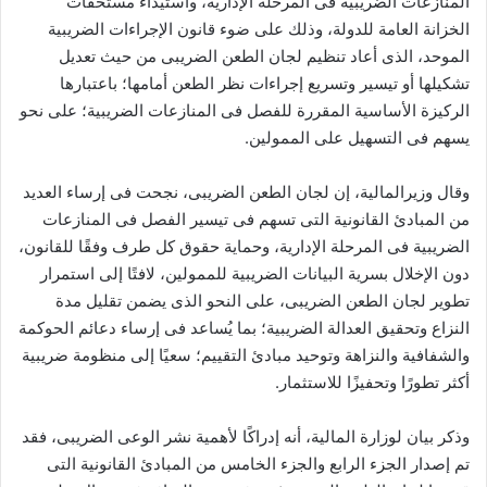
المنازعات الضريبية فى المرحلة الإدارية، واستيداء مستحقات
الخزانة العامة للدولة، وذلك على ضوء قانون الإجراءات الضريبية
الموحد، الذى أعاد تنظيم لجان الطعن الضريبى من حيث تعديل
تشكيلها أو تيسير وتسريع إجراءات نظر الطعن أمامها؛ باعتبارها
الركيزة الأساسية المقررة للفصل فى المنازعات الضريبية؛ على نحو
يسهم فى التسهيل على الممولين.
وقال وزيرالمالية، إن لجان الطعن الضريبى، نجحت فى إرساء العديد
من المبادئ القانونية التى تسهم فى تيسير الفصل فى المنازعات
الضريبية فى المرحلة الإدارية، وحماية حقوق كل طرف وفقًا للقانون،
دون الإخلال بسرية البيانات الضريبية للممولين، لافتًا إلى استمرار
تطوير لجان الطعن الضريبى، على النحو الذى يضمن تقليل مدة
النزاع وتحقيق العدالة الضريبية؛ بما يُساعد فى إرساء دعائم الحوكمة
والشفافية والنزاهة وتوحيد مبادئ التقييم؛ سعيًا إلى منظومة ضريبية
أكثر تطورًا وتحفيزًا للاستثمار.
وذكر بيان لوزارة المالية، أنه إدراكًا لأهمية نشر الوعى الضريبى، فقد
تم إصدار الجزء الرابع والجزء الخامس من المبادئ القانونية التى