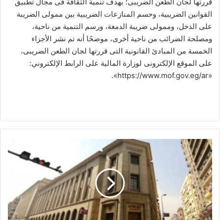
قررتها لجان الطعن الضريبى؛ بهدف تنمية الثقافة فى مجال تطبيق
القوانين الضريبية، وحسم المنازعات الضريبية بين ممولى الضريبة
على الدخل، وممولى ضريبة الدمغة، ورسم التنمية من ناحية،
ومصلحة الضرائب من ناحية أخرى، موضحًا أنه تم نشر الأجزاء
الخمسة من المبادئ القانونية التى قررتها لجان الطعن الضريبى،
على الموقع الإلكترونى لوزارة المالية على الرابط الإلكتروني:
«https://www.mof.gov.eg/ar».
بعد
عامين
من
صدور
القانون
..
المركزي
ينتهي