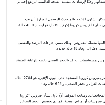
 شفائهم وفقًا لإرشادات منظمة الصحة العالمية، ليرتفع إجمالي
سكان لشئون الإعلام والمتحدث الرسمي للوزارة، أن عدد
الحالات التي تحولت نتائج تحاليلها معمليًا من إيجابية إلى سلبية لفيروس كورونا (كوفيد-19) ارتفع ليصبح 4001 حالة،
 ثبتت إيجابية تحاليلها معمليًا للفيروس، وذلك ضمن إجراءات الترصد والتقصي
إلى وفاة 15 حالة جديدة.
فيروس بمستشفيات العزل والحجر الصحي تخضع للرعاية الطبية،
وذكر “مجاهد” أن إجمالي العدد الذي تم تسجيله في مصر بفيروس كورونا المستجد حتى اليوم، الإثنين، هو 12764 حالة
لمحافظات، ومتابعة الموقف أولًا بأول بشأن فيروس “كورونا
د أي فيروسات أو أمراض معدية، كما تم تخصيص الخط الساخن