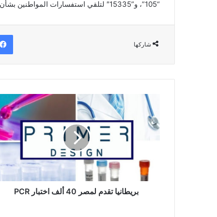
“105”، و”15335″ لتلقي استفسارات المواطنين بشأن فيروس كورونا المستجد والأمراض المعدية.
شاركها
بريطانيا
تقدم
لمصر
40
ألف
اختبار
PCR
بريطانيا تقدم لمصر 40 ألف اختبار PCR