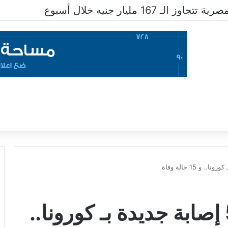
ـ 167 مليار جنيه خلال أسبوع
الصحة: تسجيل 535 إصابة جديدة بـ كورونا..