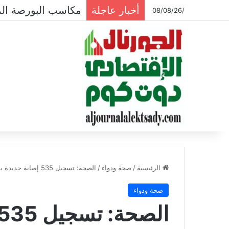
أخبار عاجلة
مكاسب البورصة المصرية تتجاوز ال
/08/08/26
الرئيسية
/
صحة ودواء
/
الصحة: تسجيل 535 إصابة جديدة بـ كورونا.. و 15 حالة وفاة
صحة ودواء