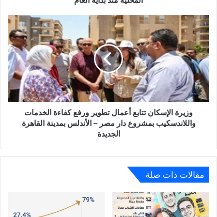
بداية
العام
وزيرة
الإسكان
تتابع
أعمال
تطوير
ورفع
كفاءة
الخدمات
واللاندسكيب
بمشروع
وزيرة الإسكان تتابع أعمال تطوير ورفع كفاءة الخدمات
دار
واللاندسكيب بمشروع دار مصر – الأندلس بمدينة القاهرة
مصر
الجديدة
–
الأندلس
بمدينة
القاهرة
مقالات ذات صلة
الجديدة