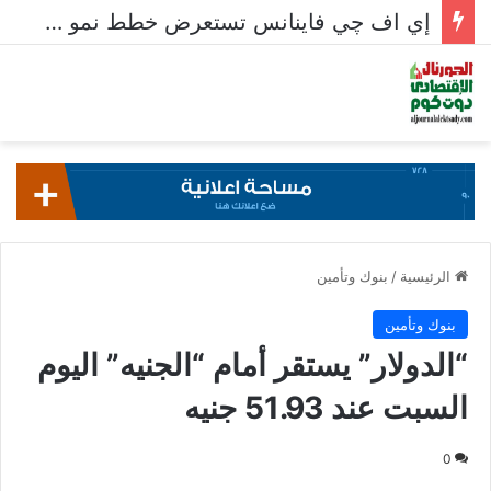
إي اف چي فاينانس تستعرض خطط نمو «بلد» لتعزيز حضورها في سوق تحويلات المصريين بالخارج
الرئيسية
/
بنوك وتأمين
بنوك وتأمين
“الدولار” يستقر أمام “الجنيه” اليوم
السبت عند 51.93 جنيه
0