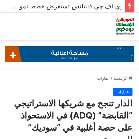
إي اف چي فاينانس تستعرض خطط نمو «بلد» لتعزيز حضورها في سوق تحويلات المصريين بالخارج
الرئيسية
/
عقارات
عقارات
الدار تنجح مع شريكها الاستراتيجي
“القابضة” (ADQ) في الاستحواذ
على حصة أغلبية في “سوديك”