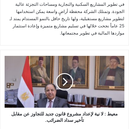
في تطوير المشاريع السكنية والتجارية ومساحات التجزئة عالية
الجودة. وتمتلك الشركة محفظة أراضٍ واسعة يمكن استخدامها
لتطوير مشاريع مستقبلية، ولها تاريخ حافل بالنمو المستدام يمتد لـ
25 عاماً نجحت خلالها في تسليم مشاريع متميزة وإعادة استثمار
مواردها المالية في تطوير مجتمعاتها.
معيط
:
لا
نية
لإعداد
مشروع
قانون
جديد
للتجاوز
عن
معيط : لا نية لإعداد مشروع قانون جديد للتجاوز عن مقابل
مقابل
تأخير سداد الضرائب.
تأخير