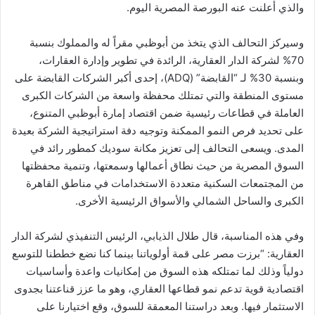
والذي أعلنت عنه البورصة المصرية اليوم.
وسيركز التحالف الذي يتخذ من أبوظبي مقراً له والمملوك بنسبة
70% لشركة الدار العقارية، الرائدة في تطوير وإدارة العقارات،
وبنسبة 30% لـ “القابضة” (ADQ)، إحدى أكبر الشركات القابضة على
مستوى المنطقة والتي تمتلك محفظة واسعة من الشركات الكبرى
العاملة في قطاعات رئيسية ضمن اقتصاد إمارة أبوظبي المتنوع،
على تحديد فرص النمو الممكنة وتوجيه دفة استراتيجية الشركة بعيدة
المدى. ويسعى التحالف إلى تعزيز مكانة سوديك كمطور رائد في
السوق المصرية من حيث نطاق أعمالها وسمعتها، وتنمية محفظتها
من المجتمعات السكنية متعددة الاستخدامات في مناطق القاهرة
الكبرى والساحل الشمالي والأسواق الرئيسية الأخرى.
وفي هذه المناسبة، قال طلال الذيابي، الرئيس التنفيذي لشركة الدار
العقارية: “برزت مصر على قمة أولوياتنا بينما كنا نضع خططنا للتوسع
دولياً وذلك لما تمتلكه هذه السوق من إمكانيات واعدة وأساسيات
اقتصادية قوية تدعم نمو قطاعها العقاري، وهو ما عزز قناعتنا بجدوى
الاستثمار فيها. وبعد دراستنا المعمقة للسوق، وقع اختيارنا على