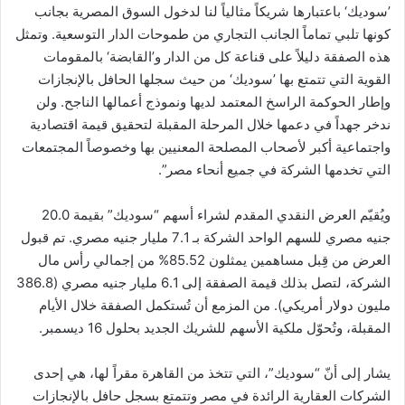
’سوديك‘ باعتبارها شريكاً مثالياً لنا لدخول السوق المصرية بجانب
كونها تلبي تماماً الجانب التجاري من طموحات الدار التوسعية. وتمثل
هذه الصفقة دليلاً على قناعة كل من الدار و’القابضة‘ بالمقومات
القوية التي تتمتع بها ’سوديك‘ من حيث سجلها الحافل بالإنجازات
وإطار الحوكمة الراسخ المعتمد لديها ونموذج أعمالها الناجح. ولن
ندخر جهداً في دعمها خلال المرحلة المقبلة لتحقيق قيمة اقتصادية
واجتماعية أكبر لأصحاب المصلحة المعنيين بها وخصوصاً المجتمعات
التي تخدمها الشركة في جميع أنحاء مصر”.
ويُقيّم العرض النقدي المقدم لشراء أسهم “سوديك” بقيمة 20.0
جنيه مصري للسهم الواحد الشركة بـ 7.1 مليار جنيه مصري. تم قبول
العرض من قِبل مساهمين يمثلون 85.52% من إجمالي رأس مال
الشركة، لتصل بذلك قيمة الصفقة إلى 6.1 مليار جنيه مصري (386.8
مليون دولار أمريكي). من المزمع أن تُستكمل الصفقة خلال الأيام
المقبلة، وتُحوّل ملكية الأسهم للشريك الجديد بحلول 16 ديسمبر.
يشار إلى أنّ “سوديك”، التي تتخذ من القاهرة مقراً لها، هي إحدى
الشركات العقارية الرائدة في مصر وتتمتع بسجل حافل بالإنجازات