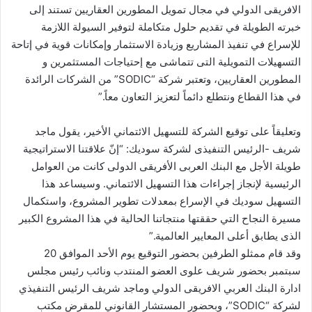
الافريقى الدولي في مجال تمويل المطورين العقاريين تستند إلى
خبرته الطويلة في تقديم حلول متكاملة لتوفير السيولة اللازمة
للإسراع في تنفيذ المشاريع وزيادة الاستثمار وإمكانات قوية في إتاحة
التسهيلات التمويلية التى تتماشى مع إحتياجات المستثمرين و
المطورين العقاريين، وتعتبر شركة “SODIC” من الشركات الرائدة
في هذا القطاع ونتطلع دائماً لتعزيز التعاون معاً.”
وتعليقاً على توقيع الشركة للتسهيل الائتماني الأخير، يقول ماجد
شريف -الرئيس التنفيذى لشركة سوديك: “إنّ علاقتنا الاستراتيجية
طويلة الأجل مع البنك العربى الأفريقى الدولى كانت من العوامل
الرئيسية لإنجاز إجراءات هذا التسهيل الائتماني. وسيساعد هذا
التسهيل سوديك في الإسراع بمعدلات تطوير المشروع، واستكمال
مسيرة النجاح التي حققتها منتجاتنا الحالية في هذا المشروع الكبير
الذى يطابق أعلى المعايير العالمية.”
وقد قام ممثلو الطرفين بحضور التوقيع يوم الأحد الموافق 20
سبتمبر بحضور شريف علوى العضو المنتدب ونائب رئيس مجلس
ادارة البنك العربي الافريقى الدولي وماجد شريف الرئيس التنفيذي
لشركة “SODIC”، وبحضور المستشار القانوني للمقرض مكتب