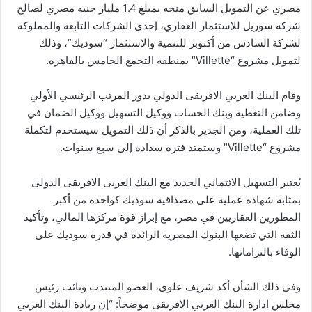
مصري عن التمويل السابق منحه بمبلغ 1.4 مليار جنيه مصري لصالح
شركة سوريل للإستثمار العقاري، إحدى الشركات التابعة والمملوكة
لشركة السادس من أكتوبر للتنمية والاستثمار “سوديك”، وذلك
لتمويل مشروع “Villette” بمنطقة التجمع الخامس بالقاهرة.
وقام البنك العربي الافريقى الدولي بدور المرتب الرئيسي الأولي
وضامن التغطية وبنك الحساب ووكيل التسهيل ووكيل الضمان في
تلك العملية، ومن الجدير بالذكر أن ذلك التمويل سيستخدم لتكملة
مشروع “Villette” وستمتد فترة سداده إلى سبع سنوات.
يُعتبر التسهيل الائتماني الجديد مع البنك العربى الافريقى الدولى
بمثابة شهادة عملية على مصداقية سوديك كواحدة من أكبر
المطورين العقاريين في مصر، مع إبراز قوة مركزها المالي، وتأكيد
الثقة التي تضعها البنوك المصرية الرائدة في قدرة سوديك على
الوفاء بالتزاماتها.
وفى ذلك الشأن أكد شريف علوى، العضو المنتدب ونائب رئيس
مجلس ادارة البنك العربي الافريقى موضحاً: “إن ريادة البنك العربي