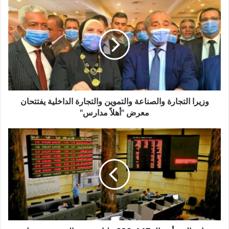
وزيرا
التجارة
والصناعة
والتموين
والتجارة
الداخلية
يفتتحان
معرض
"أهلاً
مدارس"
وزيرا التجارة والصناعة والتموين والتجارة الداخلية يفتتحان
معرض "أهلاً مدارس"
بإجمالي
رأسمال
620.447
مليار
جنيه..
البورصة
تستهل
تعاملاتها
على