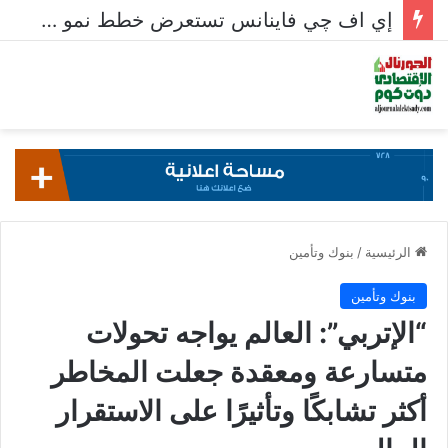
إي اف چي فاينانس تستعرض خطط نمو «بلد» لتعزيز حضورها في سوق تحويلات المصريين بالخارج
الرئيسية
/
بنوك وتأمين
بنوك وتأمين
“الإتربي”: العالم يواجه تحولات
متسارعة ومعقدة جعلت المخاطر
أكثر تشابكًا وتأثيرًا على الاستقرار