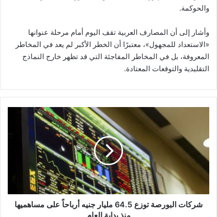
والحوكمة.
وأشار إلى أن المصارف العربية تقف اليوم أمام مرحلة عنوانها
«الاستعداد للمجهول»، معتبرًا أن الخطر الأكبر لم يعد في المخاطر
المعروفة، بل في المخاطر المفاجئة التي قد تظهر خارج النماذج
التقليدية والتوقعات المعتادة.
شركات
البورصة
توزع
64.5
مليار
جنيه
أرباحاً
على
مساهميها
منذ
شركات البورصة توزع 64.5 مليار جنيه أرباحاً على مساهميها
بداية
منذ بداية العام