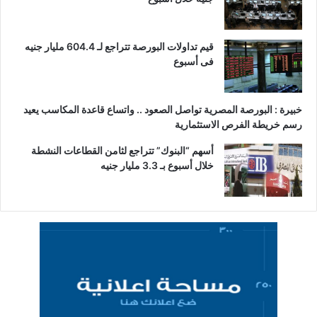
قيم تداولات البورصة تتراجع لـ 604.4 مليار جنيه
فى أسبوع
خبيرة : البورصة المصرية تواصل الصعود .. واتساع قاعدة المكاسب يعيد
رسم خريطة الفرص الاستثمارية
أسهم “البنوك” تتراجع لثامن القطاعات النشطة
خلال أسبوع بـ 3.3 مليار جنيه