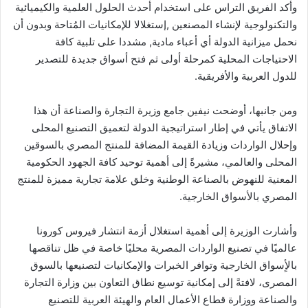
وأكد الفريق التراس على استخدام أحدث الحلول العلمية والكيميائية
والتكنولوجية لإنشاء المصنعين ,إستغلالا للإمكانيات المُتاحة وبدون أن
نحمل ميزانية الدولة أي أعباء مادية, مشددا على تلبية كافة
الاحتياجات المحلية كمرحلة أولى ثم فتح أسواق جديدة للتصدير
للدول العربية والأفريقية.
ومن جانبها، أوضحت نيفين جامع وزيرة التجارة والصناعة أن هذا
الاتفاق يأتي في إطار استراتيجية الدولة لتعميق التصنيع المحلى
وإحلال الواردات وزيادة القيمة المضافة للمنتج المصري بالسوقين
المحلى والعالمي، مشيرةً إلى أهمية توحيد كافة الجهود الحكومية
المعنية للنهوض بالصناعة الوطنية وخلق علامة تجارية مميزة للمنتج
المصري بالأسواق الخارجية.
وأشارت الوزيرة إلى أهمية استغلال أزمة انتشار فيروس كورونا
عالميًا في تصنيع الواردات المصرية محليًا خاصة في ظل تناقصها
بالأٍسواق الخارجية وتوافر الخبرات والإمكانيات لتصنيعها بالسوق
المصرى، لافتةً إلى إمكانية توسيع نطاق التعاون بين وزارة التجارة
والصناعة ووزارة قطاع الأعمال العام والهيئة العربية للتصنيع