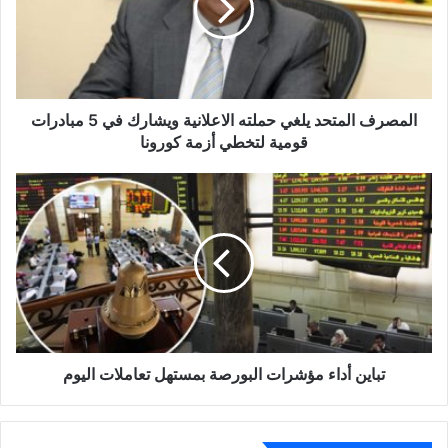
الاعلانية
ويشارك
في
5
مبادرات
قومية
المصرف المتحد يلغي حملته الاعلانية ويشارك في 5 مبادرات
لتخطي
قومية لتخطي أزمة كورونا
أزمة
كورونا
تباين
أداء
مؤشرات
البورصة
بمستهل
تعاملات
اليوم
تباين أداء مؤشرات البورصة بمستهل تعاملات اليوم