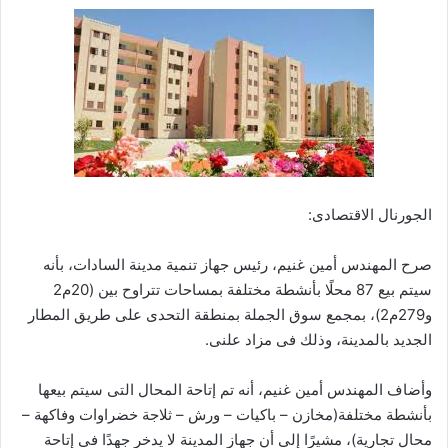
الجورنال الاقتصادى:
صرح المهندس أمين غنيم، رئيس جهاز تنمية مدينة السادات، بأنه
سيتم بيع 87 محلًا بأنشطة مختلفة بمساحات تتراوح بين (20م2
و279م2)، بمجمع سوق الجملة بمنطقة التحدى على طريق المطار
الجديد بالمدينة، وذلك فى مزاد علنى.
وأضاف المهندس أمين غنيم، أنه تم إتاحة المحال التى سيتم بيعها
بأنشطة مختلفة(مخازن – باكيات – ورش – ثلاجة خضراوات وفاكهة –
محال تجارية)، مشيرًا إلى أن جهاز المدينة لا يدخر جهدًا فى إتاحة