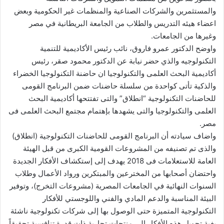
والمستثمرين والشركات الصناعية والمنظمات غير الحكومية وبعض
اعضاء هيئه التدريس والطلاب من الجامعة البريطانية في مصر
وغيرها من الجامعات.
واوضح الدكتور عمرو فاروق، نائب رئيس الأكاديمية للتنمية
التكنولوجيه والذي حضر نيابة عن الدكتور محمود صقر، رئيس
أكاديمية البحث العلمى والتكنولوجيا ان حاضنة التكنولوجيا الخضراء
والذكية تأتى كواحدة من سلسلة حاضنات ضمن البرنامج القومى
للحاضنات التكنولوجية “انطلاق” والتى تفتتحها أكاديمية البحث
العلمى والتكنولوجيا والتى يشهدها بإهتمام مجتمع البحث العلمى فى
مصر.
واضاف سيادته أن البرنامج القومى للحاضنات التكنولوجية (انطلاق)
والذى تم تصنيفه من المشروعات القومية الكبرى من قبل الهيئة
العامة للاستعلامات فى 2018 يهدف إلى إستكشاف الأفكار الجديدة
واحتضان أصحابها من المخترعين والمبتكرين ورواد الأعمال وطلاب
السنوات النهائية في الجامعات المصرية (مشروعات التخرج)، وتوفير
البيئة المناسبة والدعم المادي والفني واللوجستي للأفكار
التكنولوجية المتميزة حتى الوصول بها إلى شركات تكنولوجية ناشئة
بغية تحويل هذه الأفكار إلى منتجات تجارية ذات قدرة تنافسية تحقيقاً