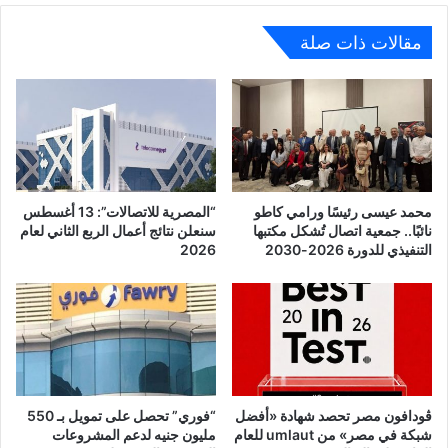
المتكاملة
في
مقالات ذات صلة
أمريكا
محمد عيسى رئيسًا ورامي كاطو
“المصرية للاتصالات”: 13 أغسطس
نائبًا.. جمعية اتصال تُشكل مكتبها
سنعلن نتائج أعمال الربع الثاني لعام
التنفيذي للدورة 2026-2030
2026
ڤودافون مصر تحصد شهادة «أفضل
“فوري” تحصل على تمويل بـ 550
شبكة في مصر» من umlaut للعام
مليون جنيه لدعم المشروعات