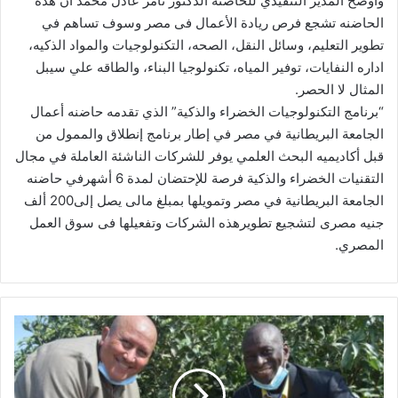
وأوضح المدير التنفيذي للحاضنه الدكتور تامر عادل محمد أن هذه
الحاضنه تشجع فرص ريادة الأعمال فى مصر وسوف تساهم في
تطوير التعليم، وسائل النقل، الصحه، التكنولوجيات والمواد الذكيه،
اداره النفايات، توفير المياه، تكنولوجيا البناء، والطاقه علي سيبل
المثال لا الحصر.
“برنامج التكنولوجيات الخضراء والذكية” الذي تقدمه حاضنه أعمال
الجامعة البريطانية في مصر في إطار برنامج إنطلاق والممول من
قبل أكاديميه البحث العلمي يوفر للشركات الناشئة العاملة في مجال
التقنيات الخضراء والذكية فرصة للإحتضان لمدة 6 أشهرفي حاضنه
الجامعة البريطانية في مصر وتمويلها بمبلغ مالى يصل إلى200 ألف
جنيه مصرى لتشجيع تطويرهذه الشركات وتفعيلها فى سوق العمل
المصري.
«التعاون
الدولي»
و«الزراعة»
و«الصندوق