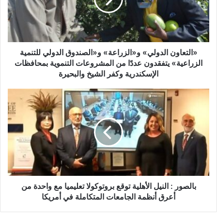
الدولي
للتنمية
الزراعية»
يتفقدون
عددًا
من
«التعاون الدولي» و«الزراعة» و«الصندوق الدولي للتنمية
المشروعات
الزراعية» يتفقدون عددًا من المشروعات التنموية بمحافظات
التنموية
الإسكندرية وكفر الشيخ والبحيرة
بمحافظات
الإسكندرية
بالصور
وكفر
:
الشيخ
النيل
والبحيرة
الأهلية
توقع
بروتوكولا
تعليميا
مع
واحدة
من
بالصور : النيل الأهلية توقع بروتوكولا تعليميا مع واحدة من
أعرق
أعرق أنظمة الجامعات المتكاملة في أمريكا
أنظمة
الجامعات