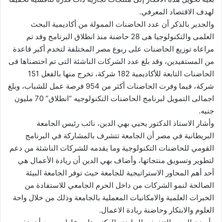
لهدف الاقتصاد المعرفي.
والجدير بالذكر أن عدد الحاضنات الممولة من أكاديمية البحث
العلمى والتكنولوجيا هى 28 حاضنة منذ انطلاق البرنامج وقد تم
مراعاه توزيع الحاضنات على ربوع مصر المختلفة لتخدم أكبر قاعدة
من المستفيدين، وقد بلغ عدد الشركات الناشئة التى تم احتضناها فى
الحاضنات التابعة للأكاديمية 182 شركة، تخرج منها بالفعل 151
شركة، فيما وفرت الحاضنات أكثر من 954 فرصة عمل للشباب، وبلغ
اجمالى التمويل لبرنامج الحاضنات التكنولوجيه “انطلاق” 70 مليون
جنيه.
وأشار الاستاذ الدكتور يحيي بهي الدين، نائب رئيس الجامعة
البريطانية في مصر أن الجامعة تتشرف بالمشاركة في البرنامج
القومي للحاضنات التكنولوجية وما يقدمه للشركات الناشئة من دعم
لتطوير وتسويق منتجاتها، وأضاف بهي الدين أن ريادة الأعمال هي
أحد أهم المحاور الاستراتيجية للجامعة حيث توفر الجامعة البيئة
الصالحة لنمو الشركات من داخل الحرم الجامعي للاستفادة من
الخبرات العلمية والامكانيات المعملية بالجامعة وذلك من خلال واحة
العلوم والابتكار وحاضنة ريادة الاعمال.