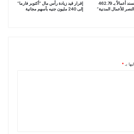
“مدينة مصر” تسند أعمالاً بـ 462.79
إقرار قيد زيادة رأس مال “أكتوبر فارما”
لنصر للأعمال المدنية”
إلى 240 مليون جنيه بأسهم مجانية
يها بـ
*