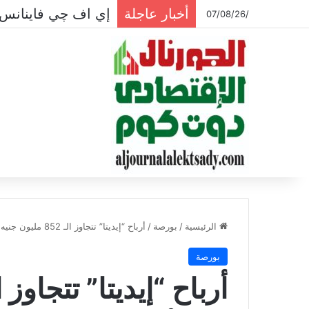
أخبار عاجلة
إي اف چي فاينانس 
/07/08/26
الرئيسية
/
بورصة
/
أرباح “إيديتا” تتجاوز الـ 852 مليون جنيه فى ثلاثة أشهر
بورصة