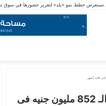
تستعرض خطط نمو «بلد» لتعزيز حضورها في سوق تحو
أرباح “إيديتا” تتجاوز الـ 852 مليون جنيه فى