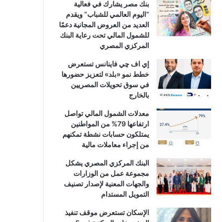
بنك مصر يشارك في فعالية
“اليوم العالمي للشباب” ويقدم
العديد من العروض المجانية دعمًا
للشمول المالي تحت رعاية البنك
المركزي المصري
إي اف چي فاينانس تستعرض
خطط نمو «بلد» لتعزيز حضورها
في سوق تحويلات المصريين
بالخارج
معدلات الشمول المالي تواصل
ارتفاعها 79% من المواطنين
يمتلكون حسابات نشطة تمكنهم
من إجراء معاملات مالية
البنك المركزي المصري يشكل
مجموعة عمل من الوزارات
والجهات المعنية لإصدار تصنيف
التمويل المستدام
الإسكان تستعرض موقف تنفيذ