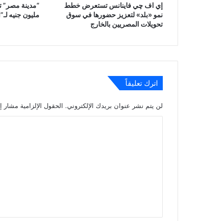
إي اف چي فاينانس تستعرض خطط
نمو «بلد» لتعزيز حضورها في سوق
مليون جنيه لـ”ا
تحويلات المصريين بالخارج
اترك تعليقاً
لن يتم نشر عنوان بريدك الإلكتروني.
الحقول الإلزامية مشار إل
ا
ل
ت
ع
ل
ي
ق