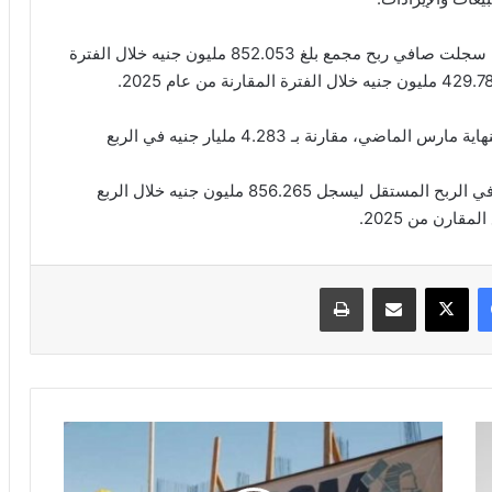
الشركة اعلنت في بيان مرسل لبورصة مصر اليوم، أنها سجلت صافي ربح مجمع بلغ 852.053 مليون جنيه خلال الفترة
وارتفعت مبيعات الشركة لتصل إلى 5.770 مليار جنيه بنهاية مارس الماضي، مقارنة بـ 4.283 مليار جنيه في الربع
وعلى صعيد الأعمال المستقلة لشركة “إيديتا”؛ قفز صافي الربح المستقل ليسجل 856.265 مليون جنيه خلال الربع
فيسبوك
‫X
مشاركة عبر البريد
طباعة
"اتفاقية
استراتيجية
بين