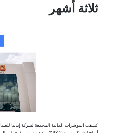
ثلاثة أشهر
كشفت المؤشرات المالية المجمعة لشركة إيديتا للصناعا
أرباح الشركة بنسبة 98.2%، مدعومة بنمو قوي في المبيعات والإيرادات.