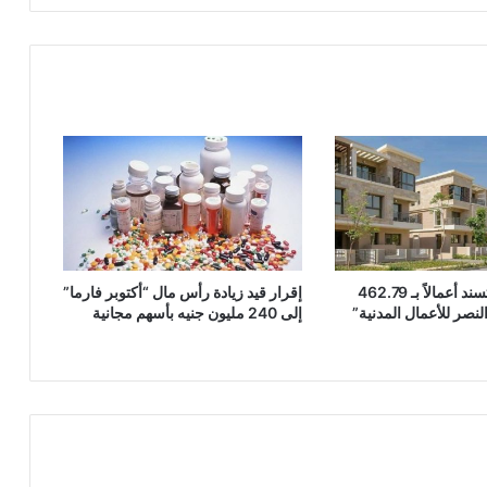
توقعات
بتراجع
الواردات
“مدينة مصر” تسند أعمالاً بـ 462.79
إقرار قيد زيادة رأس مال “أكتوبر فارما”
لنصر للأعمال المدنية”
إلى 240 مليون جنيه بأسهم مجانية