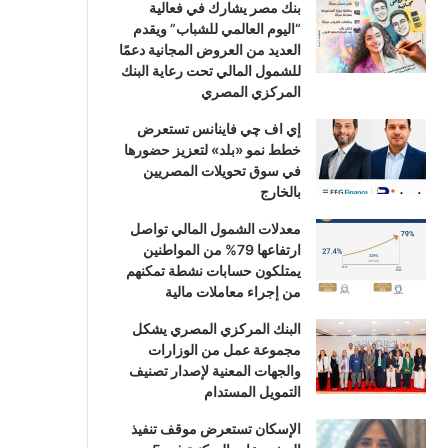
بنك مصر يشارك في فعالية
“اليوم العالمي للشباب” ويقدم
العديد من العروض المجانية دعمًا
للشمول المالي تحت رعاية البنك
المركزي المصري
إي اف چي فاينانس تستعرض
خطط نمو «بلد» لتعزيز حضورها
في سوق تحويلات المصريين
بالخارج
معدلات الشمول المالي تواصل
ارتفاعها 79% من المواطنين
يمتلكون حسابات نشطة تمكنهم
من إجراء معاملات مالية
البنك المركزي المصري يشكل
مجموعة عمل من الوزارات
والجهات المعنية لإصدار تصنيف
التمويل المستدام
الإسكان تستعرض موقف تنفيذ