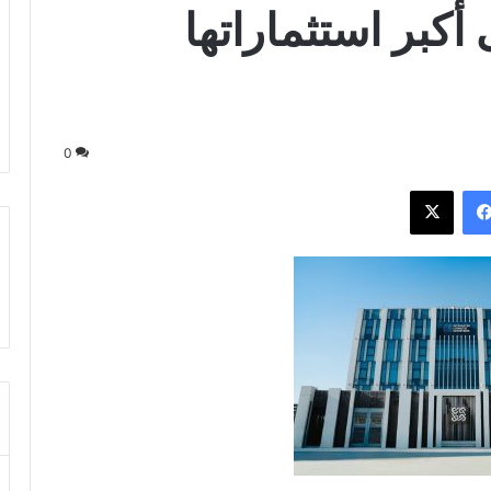
أكبر استثماراتها
0
فيسبوك
‫X