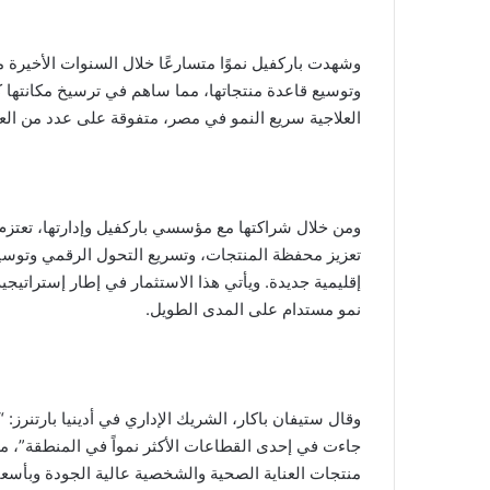
وشهدت باركفيل نموًا متسارعًا خلال السنوات الأخيرة م
وتوسيع قاعدة منتجاتها، مما ساهم في ترسيخ مكانته
العلاجية سريع النمو في مصر، متفوقة على عدد من العلا
ومن خلال شراكتها مع مؤسسي باركفيل وإدارتها، تعتزم أد
تعزيز محفظة المنتجات، وتسريع التحول الرقمي وتوسيع 
إقليمية جديدة. ويأتي هذا الاستثمار في إطار إستراتيجي
نمو مستدام على المدى الطويل.
وقال ستيفان باكار، الشريك الإداري في أدينيا بارتنرز:
جاءت في إحدى القطاعات الأكثر نمواً في المنطقة”، مش
منتجات العناية الصحية والشخصية عالية الجودة وبأسعا