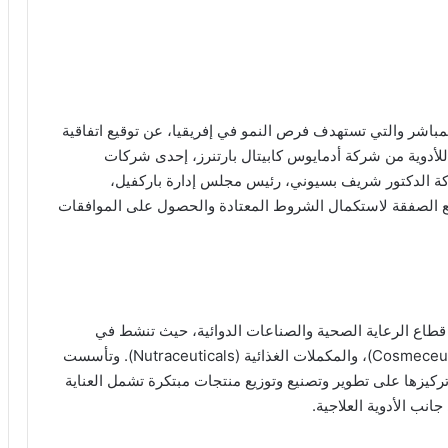
لمباشر والتي تستهدف فرص النمو في إفريقيا، عن توقيع اتفاقية
للأدوية من شركة أدمايوس كابيتال بارتنرز، إحدى شركات
اركة الدكتور شريف بسيوني، رئيس مجلس إدارة باركفيل،
ع الصفقة لاستكمال الشروط المعتادة والحصول على الموافقات
ي قطاع الرعاية الصحية والصناعات الدوائية، حيث تنشط في
مجالات الأدوية، ومستحضرات التجميل العلاجية (Cosmeceuticals)، والمكملات الغذائية (Nutraceuticals). وتأسست
قرًا لها، مع تركيزها على تطوير وتصنيع وتوزيع منتجات مبتكرة تشمل العناية
انب الأدوية العلاجية.