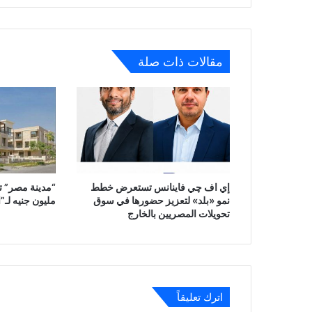
مقالات ذات صلة
إي اف چي فاينانس تستعرض خطط
نمو «بلد» لتعزيز حضورها في سوق
مليون جنيه لـ”ا
تحويلات المصريين بالخارج
اترك تعليقاً