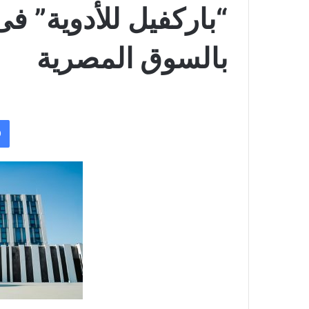
“باركفيل للأدوية” فى 
بالسوق المصرية