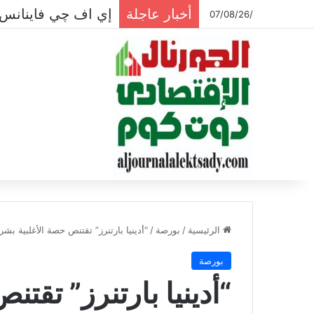
أخبار عاجلة
إي اف چي فاينانس 
/07/08/26
الرئيسية
/
بورصة
/
“أدينيا بارتنرز” تقتنص حصة الأغلبية بش
بورصة
“أدينيا بارتنرز” تقت