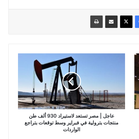
فيسبوك
‫X
مشاركة عبر البريد
طباعة
عاجل
|
مصر
تستعد
لاستيراد
930
ألف
طن
منتجات
بترولية
عاجل | مصر تستعد لاستيراد 930 ألف طن
في
منتجات بترولية في فبراير وسط توقعات بتراجع
فبراير
الواردات
وسط