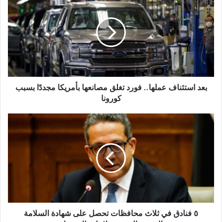
استئناف
عملها..
فورد
تغلق
مصانعها
بأمريكا
مجددًا
بسبب
كورونا
بعد استئناف عملها.. فورد تغلق مصانعها بأمريكا مجددًا بسبب
كورونا
٥
فنادق
في
ثلاث
محافظات
تحصل
على
شهادة
السلامة
الصحية
٥ فنادق في ثلاث محافظات تحصل على شهادة السلامة
المعتمدة