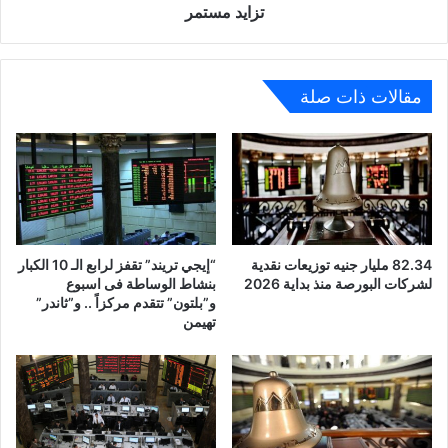
تزايد
تزايد مستمر
مستمر
مقالات ذات صلة
82.34 مليار جنيه توزيعات نقدية
“إيجي تريند” تقفز لرابع الـ 10 الكبار
لشركات البورصة منذ بداية 2026
بنشاط الوساطة فى اسبوع
و”بلتون” تتقدم مركزاً .. و”ثاندر”
تهيمن