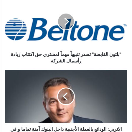
القابضة"
تصدر
تنبيهاً
مهماً
لمشتري
حق
اكتتاب
زيادة
رأسمال
"بلتون القابضة" تصدر تنبيهاً مهماً لمشتري حق اكتتاب زيادة
الشركة
رأسمال الشركة
الاتربي:
الودائع
بالعملة
الأجنبية
داخل
البنوك
آمنة
تماما
و
في
الاتربي: الودائع بالعملة الأجنبية داخل البنوك آمنة تماما و في